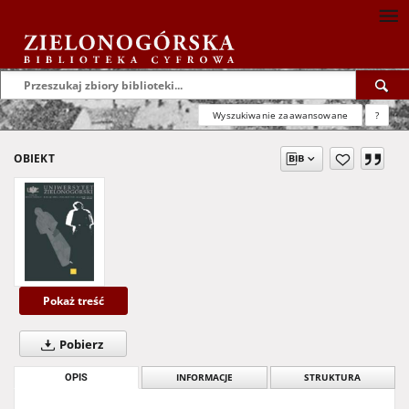
Wyszukiwanie zaawansowane
?
OBIEKT
Pokaż treść
Pobierz
OPIS
INFORMACJE
STRUKTURA