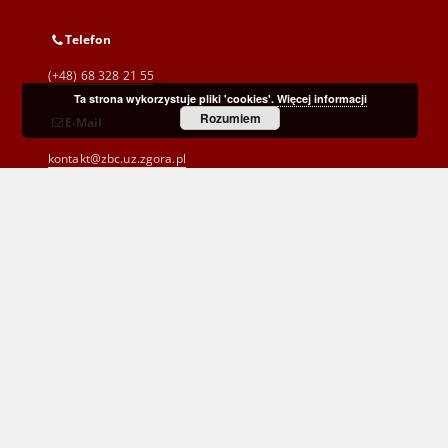
Telefon
(+48) 68 328 21 55
Ta strona wykorzystuje pliki 'cookies'.
Więcej informacji
Rozumiem
E-Mail
kontakt@zbc.uz.zgora.pl
Wojewódzka i Miejska Biblioteka Publiczna
im. C. Norwida w Zielonej Górze
al. Wojska Polskiego 9
65-077 Zielona Góra
(+48) 68 453 26 06
p.karp@biblioteka.zgora.pl