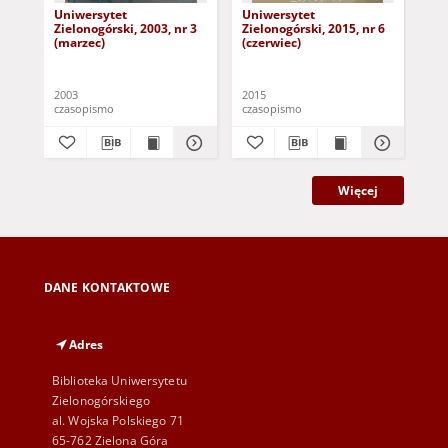
Uniwersytet
Uniwersytet
Un
Zielonogórski, 2003, nr 3
Zielonogórski, 2015, nr 6
Zie
(marzec)
(czerwiec)
(pa
2003
2015
201
czasopismo
czasopismo
cza
Więcej
DANE KONTAKTOWE
Adres
Biblioteka Uniwersytetu
Zielonogórskiego
al. Wojska Polskiego 71
65-762 Zielona Góra