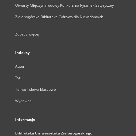
Otwarty Międzynarodowy Konkurs na Rysunek Satyryczny
Zielonogórska Biblioteka Cyfrowa dla Niewidomych
...
Zobacz więcej
Indeksy
Autor
Tytuł
Temat i słowa kluczowe
Wydawca
Informacje
Biblioteka Uniwersytetu Zielonogórskiego