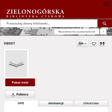
Wyszukiwanie zaawansowane
?
OBIEKT
Pokaż treść
Pobierz
OPIS
INFORMACJE
STRUKTURA