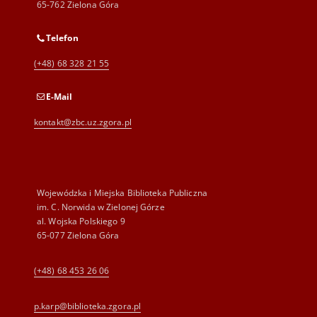
65-762 Zielona Góra
Telefon
(+48) 68 328 21 55
E-Mail
kontakt@zbc.uz.zgora.pl
Wojewódzka i Miejska Biblioteka Publiczna
im. C. Norwida w Zielonej Górze
al. Wojska Polskiego 9
65-077 Zielona Góra
(+48) 68 453 26 06
p.karp@biblioteka.zgora.pl