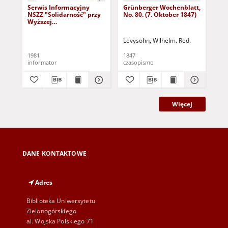
Serwis Informacyjny
Grünberger Wochenblatt,
Gr
NSZZ "Solidarność" przy
No. 80. (7. Oktober 1847)
No.
Wyższej
SzkolePedagogicznej w
Zielone Górze, nr 1 (18
Levysohn, Wilhelm. Red.
Lev
marca 1981)
1981
1847
184
informator
czasopismo
cza
Więcej
DANE KONTAKTOWE
Adres
Biblioteka Uniwersytetu
Zielonogórskiego
al. Wojska Polskiego 71