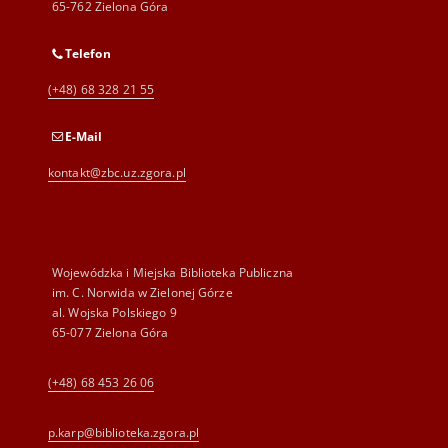
65-762 Zielona Góra
Telefon
(+48) 68 328 21 55
E-Mail
kontakt@zbc.uz.zgora.pl
Wojewódzka i Miejska Biblioteka Publiczna
im. C. Norwida w Zielonej Górze
al. Wojska Polskiego 9
65-077 Zielona Góra
(+48) 68 453 26 06
p.karp@biblioteka.zgora.pl