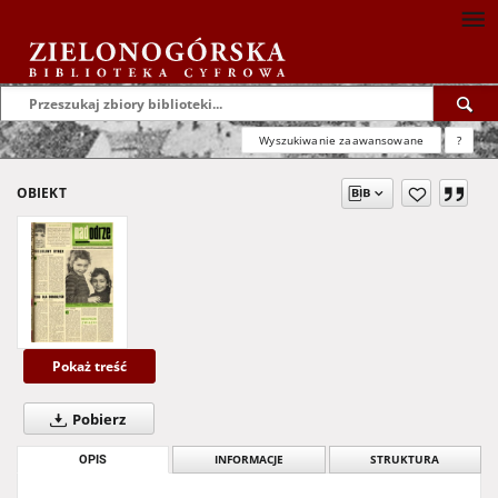
Wyszukiwanie zaawansowane
?
OBIEKT
Pokaż treść
Pobierz
OPIS
INFORMACJE
STRUKTURA