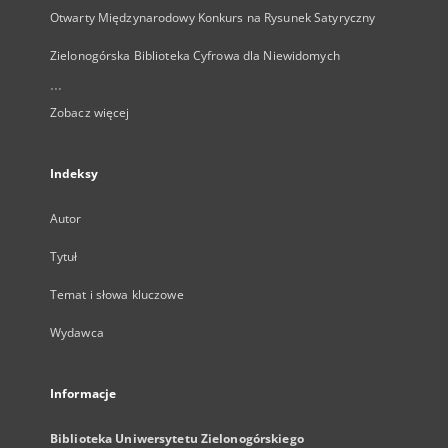
Otwarty Międzynarodowy Konkurs na Rysunek Satyryczny
Zielonogórska Biblioteka Cyfrowa dla Niewidomych
...
Zobacz więcej
Indeksy
Autor
Tytuł
Temat i słowa kluczowe
Wydawca
Informacje
Biblioteka Uniwersytetu Zielonogórskiego