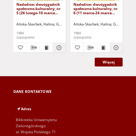
Nadodrze: dwutygodnik
Nadodrze: dwutygodnik
Na
społeczno-kulturalny, nr
społeczno-kulturalny, nr
spo
5 (26 lutego-10 marca
6 (11 marca-24 marca
3 (
1984)
1984)
19
Ańska-Skarbek, Halina
Grabowska, Lucyna
Ańska-Skarbek, Halina
Grochomalski, Piotr
Grabowska, 
Herma
Ańs
1984
1984
198
czasopismo
czasopismo
cza
Więcej
DANE KONTAKTOWE
Adres
Biblioteka Uniwersytetu
Zielonogórskiego
al. Wojska Polskiego 71