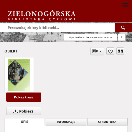
Wyszukiwanie zaawansowane
?
OBIEKT
Pokaż treść
Pobierz
OPIS
INFORMACJE
STRUKTURA