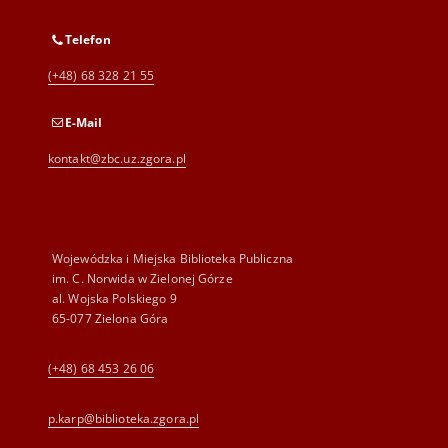
Telefon
(+48) 68 328 21 55
E-Mail
kontakt@zbc.uz.zgora.pl
Wojewódzka i Miejska Biblioteka Publiczna
im. C. Norwida w Zielonej Górze
al. Wojska Polskiego 9
65-077 Zielona Góra
(+48) 68 453 26 06
p.karp@biblioteka.zgora.pl