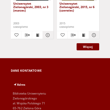
Uniwersytet
Uniwersytet
Un
Zielonogórski, 2003, nr 3
Zielonogórski, 2015, nr 6
Zie
(marzec)
(czerwiec)
(pa
2003
2015
201
czasopismo
czasopismo
cza
Więcej
DANE KONTAKTOWE
Adres
Biblioteka Uniwersytetu
Zielonogórskiego
al. Wojska Polskiego 71
65-762 Zielona Góra