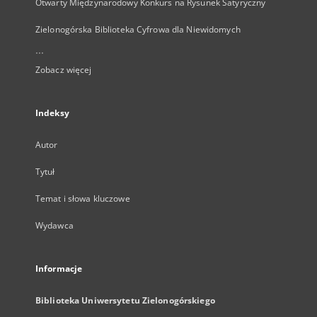
Otwarty Międzynarodowy Konkurs na Rysunek Satyryczny
Zielonogórska Biblioteka Cyfrowa dla Niewidomych
...
Zobacz więcej
Indeksy
Autor
Tytuł
Temat i słowa kluczowe
Wydawca
Informacje
Biblioteka Uniwersytetu Zielonogórskiego