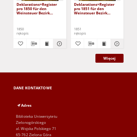
Deklarations=Register
Deklarations=Register
[De
pro 1850 für den
pro 1851 für den
pro
Weinsteuer Bezirk
Weinsteuer Bezirk
We
Beuthen an der Oder:
Beuthen an der Oder
Be
duplikat
1850
1851
185
rękopis
rękopis
ręk
Więcej
DANE KONTAKTOWE
Adres
Biblioteka Uniwersytetu
Zielonogórskiego
al. Wojska Polskiego 71
65-762 Zielona Góra