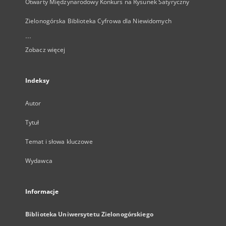
Otwarty Międzynarodowy Konkurs na Rysunek Satyryczny
Zielonogórska Biblioteka Cyfrowa dla Niewidomych
...
Zobacz więcej
Indeksy
Autor
Tytuł
Temat i słowa kluczowe
Wydawca
Informacje
Biblioteka Uniwersytetu Zielonogórskiego