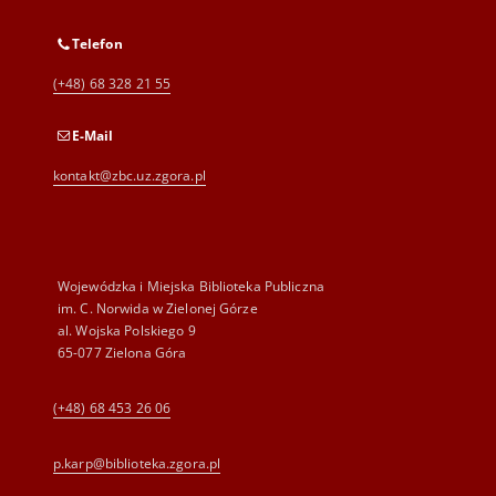
Telefon
(+48) 68 328 21 55
E-Mail
kontakt@zbc.uz.zgora.pl
Wojewódzka i Miejska Biblioteka Publiczna
im. C. Norwida w Zielonej Górze
al. Wojska Polskiego 9
65-077 Zielona Góra
(+48) 68 453 26 06
p.karp@biblioteka.zgora.pl