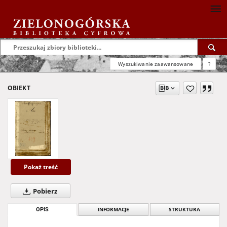
Wyszukiwanie zaawansowane
?
OBIEKT
Pokaż treść
Pobierz
OPIS
INFORMACJE
STRUKTURA