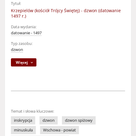
Tytuł:
Krzepielów (kościół Trójcy Świętej) - dzwon (datowanie
1497 r.)
Data wydania:
datowanie - 1497
Typ zasobu:
dzwon
Więcej
Temat i słowa kluczowe:
inskrypcja
dzwon
dzwon spiżowy
minuskuła
Wschowa - powiat