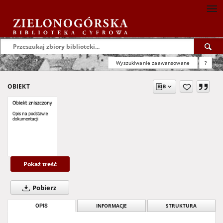
Wyszukiwanie zaawansowane
?
OBIEKT
Pokaż treść
Pobierz
OPIS
INFORMACJE
STRUKTURA