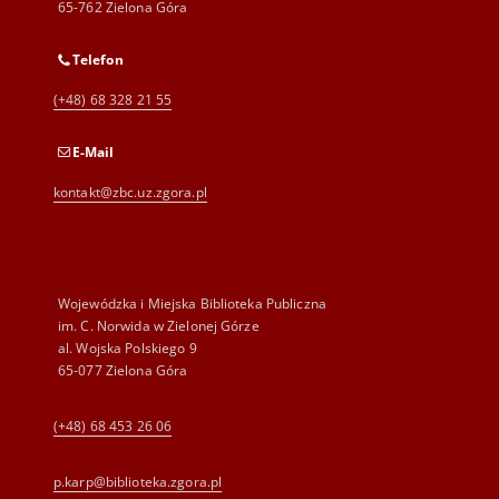
65-762 Zielona Góra
Telefon
(+48) 68 328 21 55
E-Mail
kontakt@zbc.uz.zgora.pl
Wojewódzka i Miejska Biblioteka Publiczna
im. C. Norwida w Zielonej Górze
al. Wojska Polskiego 9
65-077 Zielona Góra
(+48) 68 453 26 06
p.karp@biblioteka.zgora.pl