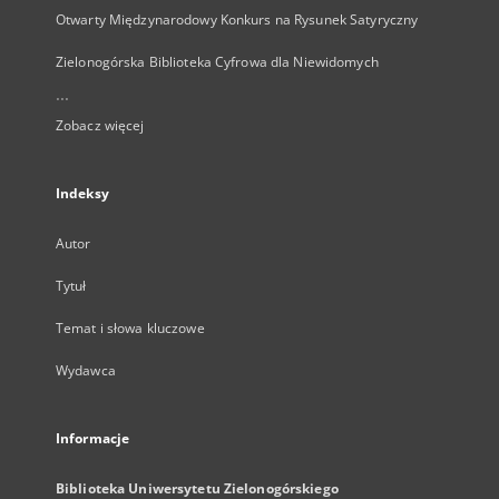
Otwarty Międzynarodowy Konkurs na Rysunek Satyryczny
Zielonogórska Biblioteka Cyfrowa dla Niewidomych
...
Zobacz więcej
Indeksy
Autor
Tytuł
Temat i słowa kluczowe
Wydawca
Informacje
Biblioteka Uniwersytetu Zielonogórskiego