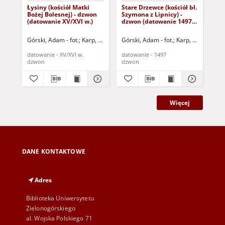
Łysiny (kościół Matki
Stare Drzewce (kościół bł.
Sta
Bożej Bolesnej) - dzwon
Szymona z Lipnicy) -
Szy
(datowanie XV/XVI w.)
dzwon (datowanie 1497
dz
r.)
Górski, Adam - fot.
Karp, Paweł - fot.
Górski, Adam - fot.
Karp, Paweł - fot.
Gór
datowanie - XV/XVI w.
datowanie - 1497
dat
dzwon
dzwon
dz
Więcej
DANE KONTAKTOWE
Adres
Biblioteka Uniwersytetu
Zielonogórskiego
al. Wojska Polskiego 71