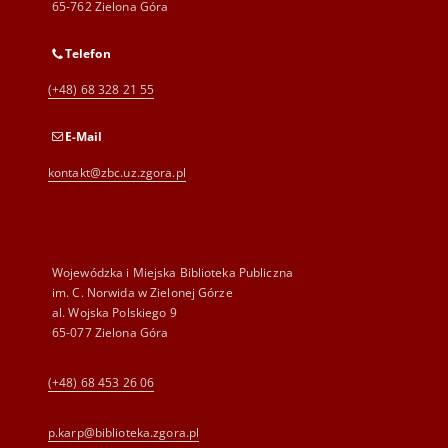
65-762 Zielona Góra
Telefon
(+48) 68 328 21 55
E-Mail
kontakt@zbc.uz.zgora.pl
Wojewódzka i Miejska Biblioteka Publiczna
im. C. Norwida w Zielonej Górze
al. Wojska Polskiego 9
65-077 Zielona Góra
(+48) 68 453 26 06
p.karp@biblioteka.zgora.pl