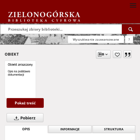
Wyszukiwanie zaawansowane
?
OBIEKT
Pokaż treść
Pobierz
OPIS
INFORMACJE
STRUKTURA