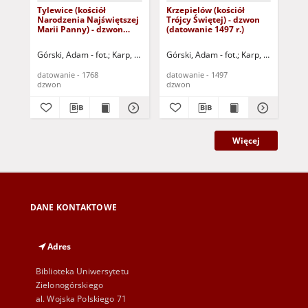
Tylewice (kościół
Krzepielów (kościół
Jęd
Narodzenia Najświętszej
Trójcy Świętej) - dzwon
św.
Marii Panny) - dzwon
(datowanie 1497 r.)
(da
(datowanie 1768 r.)
Górski, Adam - fot.
Karp, Paweł - fot.
Górski, Adam - fot.
Karp, Paweł - fot.
Gór
datowanie - 1768
datowanie - 1497
dat
dzwon
dzwon
dz
Więcej
DANE KONTAKTOWE
Adres
Biblioteka Uniwersytetu
Zielonogórskiego
al. Wojska Polskiego 71