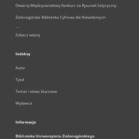
Otwarty Międzynarodowy Konkurs na Rysunek Satyryczny
Zielonogórska Biblioteka Cyfrowa dla Niewidomych
...
Zobacz więcej
Indeksy
Autor
Tytuł
Temat i słowa kluczowe
Wydawca
Informacje
Biblioteka Uniwersytetu Zielonogórskiego