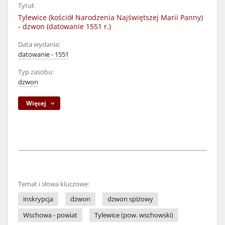
Tytuł:
Tylewice (kościół Narodzenia Najświętszej Marii Panny)
- dzwon (datowanie 1551 r.)
Data wydania:
datowanie - 1551
Typ zasobu:
dzwon
Więcej
Temat i słowa kluczowe:
inskrypcja
dzwon
dzwon spiżowy
Wschowa - powiat
Tylewice (pow. wschowski)