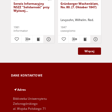
Serwis Informacyjny
Grünberger Wochenblatt,
Gr
NSZZ "Solidarność" przy
No. 80. (7. Oktober 1847)
No.
Wyższej
SzkolePedagogicznej w
Zielone Górze, nr 1 (18
Levysohn, Wilhelm. Red.
Lev
marca 1981)
1981
1847
184
informator
czasopismo
cza
Więcej
DANE KONTAKTOWE
Adres
Biblioteka Uniwersytetu
Zielonogórskiego
al. Wojska Polskiego 71