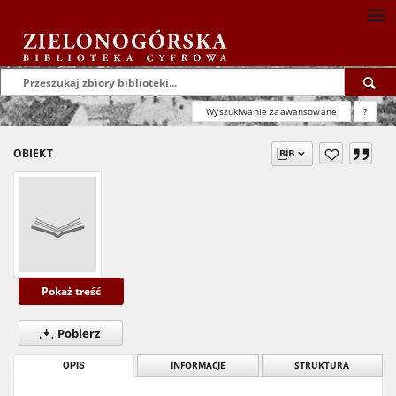
Wyszukiwanie zaawansowane
?
OBIEKT
Pokaż treść
Pobierz
OPIS
INFORMACJE
STRUKTURA