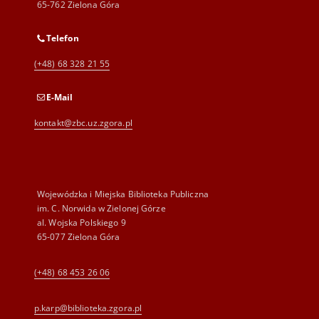
65-762 Zielona Góra
Telefon
(+48) 68 328 21 55
E-Mail
kontakt@zbc.uz.zgora.pl
Wojewódzka i Miejska Biblioteka Publiczna
im. C. Norwida w Zielonej Górze
al. Wojska Polskiego 9
65-077 Zielona Góra
(+48) 68 453 26 06
p.karp@biblioteka.zgora.pl