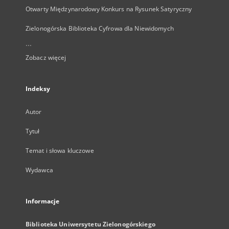
Otwarty Międzynarodowy Konkurs na Rysunek Satyryczny
Zielonogórska Biblioteka Cyfrowa dla Niewidomych
...
Zobacz więcej
Indeksy
Autor
Tytuł
Temat i słowa kluczowe
Wydawca
Informacje
Biblioteka Uniwersytetu Zielonogórskiego