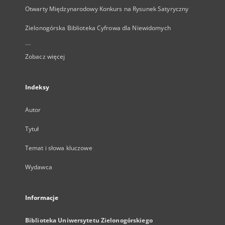
Otwarty Międzynarodowy Konkurs na Rysunek Satyryczny
Zielonogórska Biblioteka Cyfrowa dla Niewidomych
...
Zobacz więcej
Indeksy
Autor
Tytuł
Temat i słowa kluczowe
Wydawca
Informacje
Biblioteka Uniwersytetu Zielonogórskiego