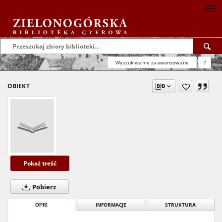
Wyszukiwanie zaawansowane
?
OBIEKT
Pokaż treść
Pobierz
OPIS
INFORMACJE
STRUKTURA