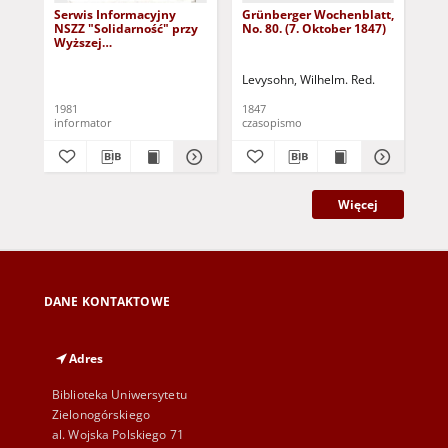
Serwis Informacyjny
Grünberger Wochenblatt,
Gr
NSZZ "Solidarność" przy
No. 80. (7. Oktober 1847)
No.
Wyższej
SzkolePedagogicznej w
Zielone Górze, nr 1 (18
Levysohn, Wilhelm. Red.
Lev
marca 1981)
1981
1847
184
informator
czasopismo
cza
Więcej
DANE KONTAKTOWE
Adres
Biblioteka Uniwersytetu
Zielonogórskiego
al. Wojska Polskiego 71