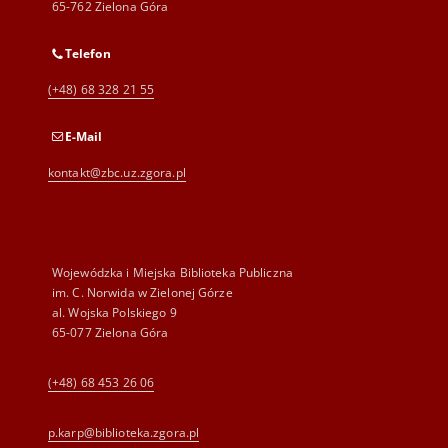
65-762 Zielona Góra
Telefon
(+48) 68 328 21 55
E-Mail
kontakt@zbc.uz.zgora.pl
Wojewódzka i Miejska Biblioteka Publiczna
im. C. Norwida w Zielonej Górze
al. Wojska Polskiego 9
65-077 Zielona Góra
(+48) 68 453 26 06
p.karp@biblioteka.zgora.pl