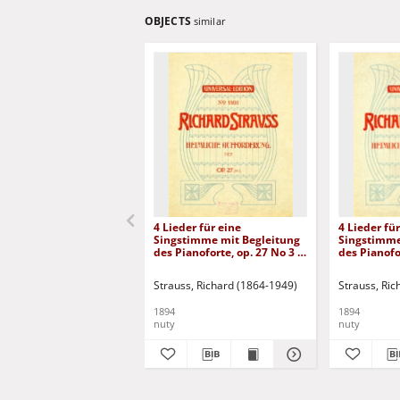
OBJECTS
similar
4 Lieder für eine
4 Lieder fü
Singstimme mit Begleitung
Singstimme
des Pianoforte, op. 27 No 3 -
des Pianofor
Heimliche Aufforderung,
Heimliche 
tief.
hoch.
Strauss, Richard (1864-1949)
Strauss, Ric
1894
1894
nuty
nuty