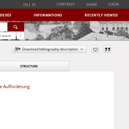
CONTRAST
LOGIN
SHARE
EN
PL
NDEXES
INFORMATIONS
RECENTLY VIEWED
 search
?
Download bibliography description
STRUCTURE
he Aufforderung