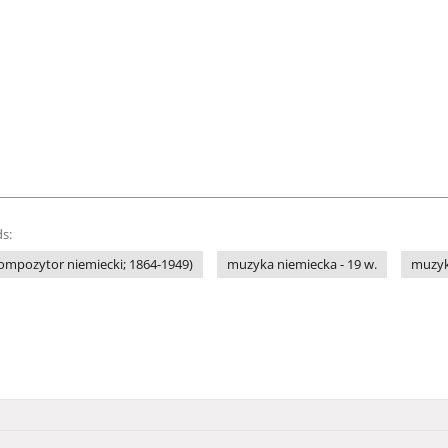
s:
kompozytor niemiecki; 1864-1949)
muzyka niemiecka - 19 w.
muzyk