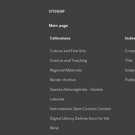
SITEMAP
Main page
Collections
Inde
Culture and Fine Arts
Creat
Science and Teaching
Title
Regional Materials
Subje
Border Archive
Publi
Gazeta Zielonogórska - Gazeta
Lubuska
International Open Cartoon Contest
Digital Library Zielona Gora for the
Blind