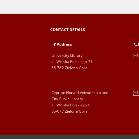
CONTACT DETAILS
Address
University Library
(+4
al. Wojska Polskiego 71
65-762 Zielona Góra
Cyprian Norwid Voivodeship and
(+4
City Public Library
al. Wojska Polskiego 9
65-077 Zielona Góra