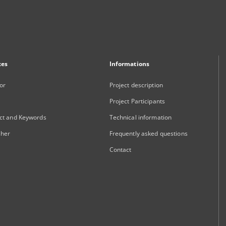
xes
Informations
or
Project description
Project Participants
ct and Keywords
Technical information
sher
Frequently asked questions
Contact