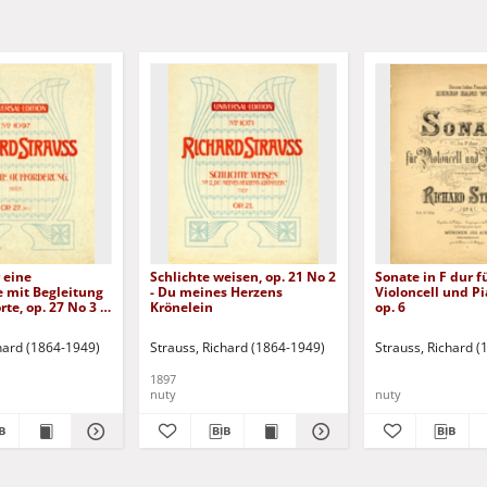
r eine
Schlichte weisen, op. 21 No 2
Sonate in F dur f
 mit Begleitung
- Du meines Herzens
Violoncell und Pi
te, op. 27 No 3 -
Krönelein
op. 6
Aufforderung,
hard (1864-1949)
Strauss, Richard (1864-1949)
Strauss, Richard 
1897
nuty
nuty