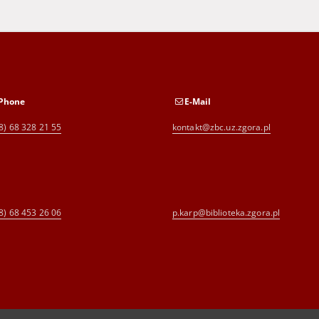
Phone
E-Mail
8) 68 328 21 55
kontakt@zbc.uz.zgora.pl
8) 68 453 26 06
p.karp@biblioteka.zgora.pl