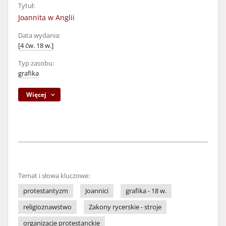
Tytuł:
Joannita w Anglii
Data wydania:
[4 ćw. 18 w.]
Typ zasobu:
grafika
Więcej
Temat i słowa kluczowe:
protestantyzm
Joannici
grafika - 18 w.
religioznawstwo
Zakony rycerskie - stroje
organizacje protestanckie