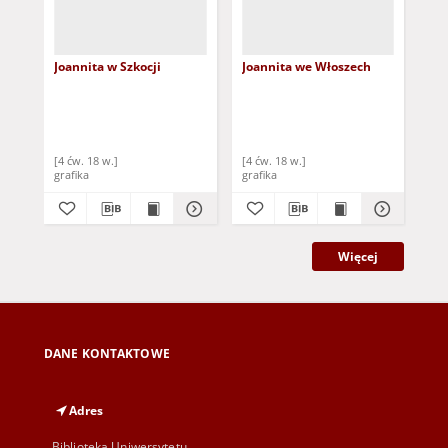
Joannita w Szkocji
Joannita we Włoszech
Joa
[4 ćw. 18 w.]
[4 ćw. 18 w.]
[4 
grafika
grafika
gra
Więcej
DANE KONTAKTOWE
Adres
Biblioteka Uniwersytetu