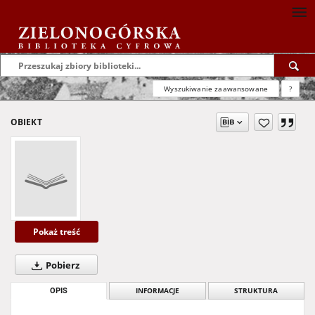
Wyszukiwanie zaawansowane
?
OBIEKT
Pokaż treść
Pobierz
OPIS
INFORMACJE
STRUKTURA