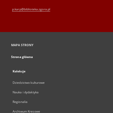
p.karp@biblioteka.zgora.pl
MAPA STRONY
Strona główna
Kolekcje
Dziedzictwo kulturowe
Nauka i dydaktyka
Regionalia
Archiwum Kresowe