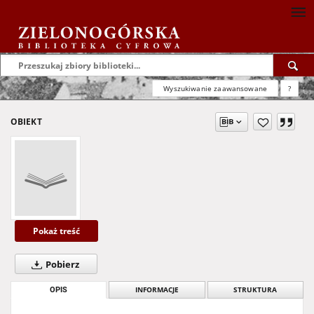
Wyszukiwanie zaawansowane
?
OBIEKT
Pokaż treść
Pobierz
OPIS
INFORMACJE
STRUKTURA