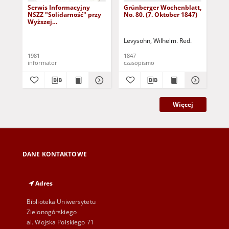
Serwis Informacyjny
Grünberger Wochenblatt,
Gr
NSZZ "Solidarność" przy
No. 80. (7. Oktober 1847)
No.
Wyższej
SzkolePedagogicznej w
Zielone Górze, nr 1 (18
Levysohn, Wilhelm. Red.
Lev
marca 1981)
1981
1847
184
informator
czasopismo
cza
Więcej
DANE KONTAKTOWE
Adres
Biblioteka Uniwersytetu
Zielonogórskiego
al. Wojska Polskiego 71