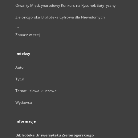
Otwarty Międzynarodowy Konkurs na Rysunek Satyryczny
Zielonogórska Biblioteka Cyfrowa dla Niewidomych
...
Zobacz więcej
Indeksy
Autor
Tytuł
Temat i słowa kluczowe
Wydawca
Informacje
Biblioteka Uniwersytetu Zielonogórskiego