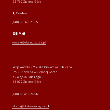
65-762 Zielona Góra
Telefon
(+48) 68 328 21 55
E-Mail
kontakt@zbc.uz.zgora.pl
Wojewódzka i Miejska Biblioteka Publiczna
im. C. Norwida w Zielonej Górze
al. Wojska Polskiego 9
65-077 Zielona Góra
(+48) 68 453 26 06
p.karp@biblioteka.zgora.pl