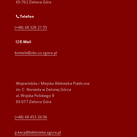
65-762 Zielona Góra
Telefon
(+48) 68 328 21 55
E-Mail
kontakt@zbc.uz.zgora.pl
Wojewódzka i Miejska Biblioteka Publiczna
im. C. Norwida w Zielonej Górze
al. Wojska Polskiego 9
65-077 Zielona Góra
(+48) 68 453 26 06
p.karp@biblioteka.zgora.pl