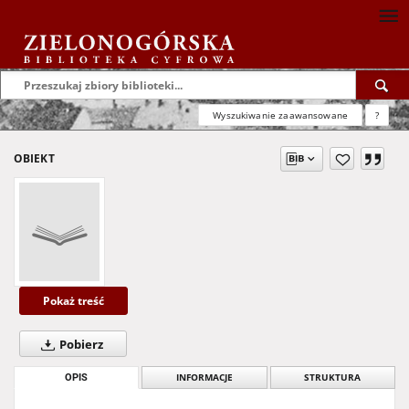
Wyszukiwanie zaawansowane
?
OBIEKT
Pokaż treść
Pobierz
OPIS
INFORMACJE
STRUKTURA