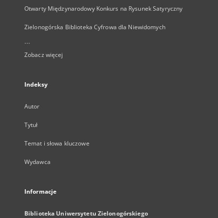
Otwarty Międzynarodowy Konkurs na Rysunek Satyryczny
Zielonogórska Biblioteka Cyfrowa dla Niewidomych
...
Zobacz więcej
Indeksy
Autor
Tytuł
Temat i słowa kluczowe
Wydawca
Informacje
Biblioteka Uniwersytetu Zielonogórskiego