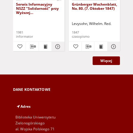
Serwis Informacyjny
Grünberger Wochenblatt,
Gr
NSZZ "Solidarność" przy
No. 80. (7. Oktober 1847)
No.
Wyższej
SzkolePedagogicznej w
Zielone Górze, nr 1 (18
Levysohn, Wilhelm. Red.
Lev
marca 1981)
1981
1847
184
informator
czasopismo
cza
Więcej
DANE KONTAKTOWE
Adres
Biblioteka Uniwersytetu
Zielonogórskiego
al. Wojska Polskiego 71