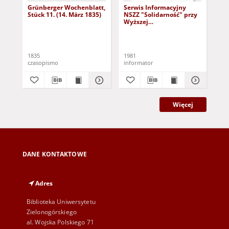
Grünberger Wochenblatt,
Serwis Informacyjny
Gr
Stück 11. (14. März 1835)
NSZZ "Solidarność" przy
No.
Wyższej
SzkolePedagogicznej w
Zielone Górze, nr 1 (18
Lev
marca 1981)
1835
1981
184
czasopismo
informator
cza
Więcej
DANE KONTAKTOWE
Adres
Biblioteka Uniwersytetu
Zielonogórskiego
al. Wojska Polskiego 71