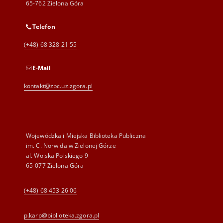
65-762 Zielona Góra
Telefon
(+48) 68 328 21 55
E-Mail
kontakt@zbc.uz.zgora.pl
Wojewódzka i Miejska Biblioteka Publiczna
im. C. Norwida w Zielonej Górze
al. Wojska Polskiego 9
65-077 Zielona Góra
(+48) 68 453 26 06
p.karp@biblioteka.zgora.pl