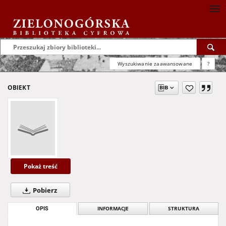
Wyszukiwanie zaawansowane
?
OBIEKT
Pokaż treść
Pobierz
OPIS
INFORMACJE
STRUKTURA