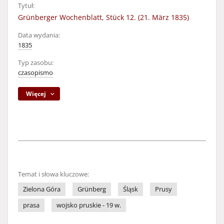
Tytuł:
Grünberger Wochenblatt, Stück 12. (21. März 1835)
Data wydania:
1835
Typ zasobu:
czasopismo
Więcej
Temat i słowa kluczowe:
Zielona Góra
Grünberg
Śląsk
Prusy
prasa
wojsko pruskie - 19 w.