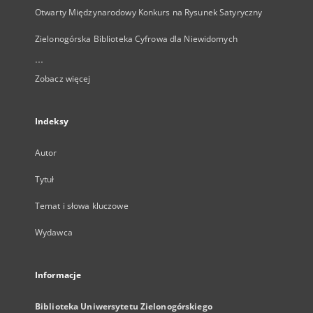
Otwarty Międzynarodowy Konkurs na Rysunek Satyryczny
Zielonogórska Biblioteka Cyfrowa dla Niewidomych
...
Zobacz więcej
Indeksy
Autor
Tytuł
Temat i słowa kluczowe
Wydawca
Informacje
Biblioteka Uniwersytetu Zielonogórskiego