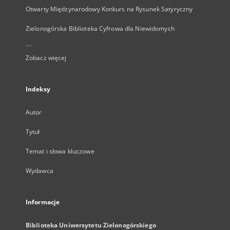
Otwarty Międzynarodowy Konkurs na Rysunek Satyryczny
Zielonogórska Biblioteka Cyfrowa dla Niewidomych
...
Zobacz więcej
Indeksy
Autor
Tytuł
Temat i słowa kluczowe
Wydawca
Informacje
Biblioteka Uniwersytetu Zielonogórskiego