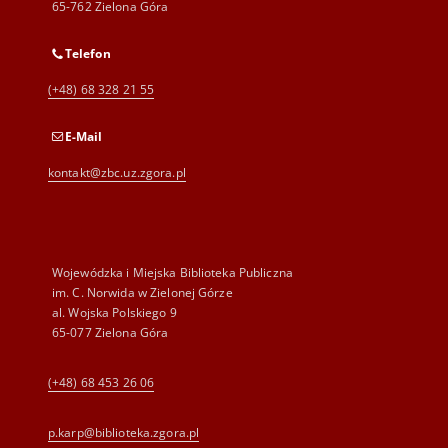
65-762 Zielona Góra
Telefon
(+48) 68 328 21 55
E-Mail
kontakt@zbc.uz.zgora.pl
Wojewódzka i Miejska Biblioteka Publiczna
im. C. Norwida w Zielonej Górze
al. Wojska Polskiego 9
65-077 Zielona Góra
(+48) 68 453 26 06
p.karp@biblioteka.zgora.pl