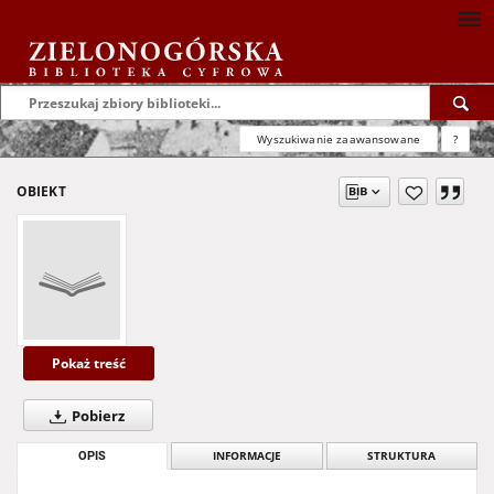
Wyszukiwanie zaawansowane
?
OBIEKT
Pokaż treść
Pobierz
OPIS
INFORMACJE
STRUKTURA