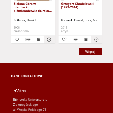
Zielona Góra w
Grzegorz Chmielewski
Zes
niemieckim
(1929-2014)
piśmiennictwie do roku
1945 (w ujęciu
historyczno-
Kotlarek, Dawid
Kotlarek, Dawid
Buck, Andrzej - red.
Sau
bibliograficznym) =
Zielona Góra in German
2008
2015
195
literature until 1945
czasopismo
artykuł
art
(historical and
bibliographical
perspective)
Więcej
DANE KONTAKTOWE
Adres
Biblioteka Uniwersytetu
Zielonogórskiego
al. Wojska Polskiego 71