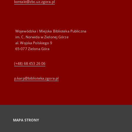
kontakt@zbc.uz.zgora.pl
Wojewódzka i Miejska Biblioteka Publiczna
im. C. Norwida w Zielonej Górze
al. Wojska Polskiego 9
65-077 Zielona Góra
(+48) 68 453 26 06
p.karp@biblioteka.zgora.pl
MAPA STRONY