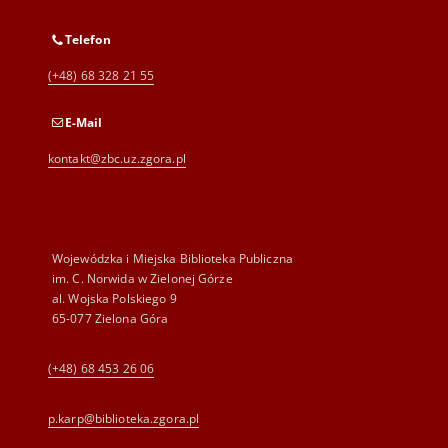
Telefon
(+48) 68 328 21 55
E-Mail
kontakt@zbc.uz.zgora.pl
Wojewódzka i Miejska Biblioteka Publiczna
im. C. Norwida w Zielonej Górze
al. Wojska Polskiego 9
65-077 Zielona Góra
(+48) 68 453 26 06
p.karp@biblioteka.zgora.pl