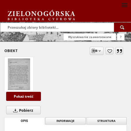
Wyszukiwanie zaawansowane
?
OBIEKT
Pokaż treść
Pobierz
OPIS
INFORMACJE
STRUKTURA