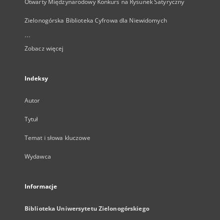
Otwarty Międzynarodowy Konkurs na Rysunek Satyryczny
Zielonogórska Biblioteka Cyfrowa dla Niewidomych
...
Zobacz więcej
Indeksy
Autor
Tytuł
Temat i słowa kluczowe
Wydawca
Informacje
Biblioteka Uniwersytetu Zielonogórskiego