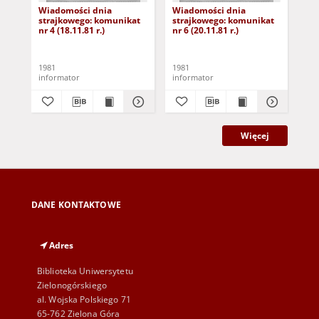
Wiadomości dnia
Wiadomości dnia
Wi
strajkowego: komunikat
strajkowego: komunikat
st
nr 4 (18.11.81 r.)
nr 6 (20.11.81 r.)
nr 
1981
1981
198
informator
informator
inf
Więcej
DANE KONTAKTOWE
Adres
Biblioteka Uniwersytetu
Zielonogórskiego
al. Wojska Polskiego 71
65-762 Zielona Góra