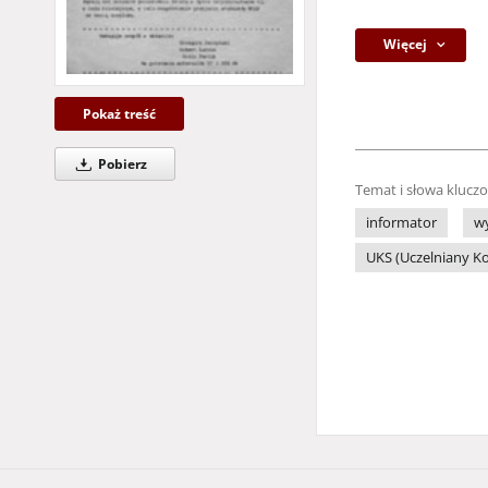
Więcej
Pokaż treść
Pobierz
Temat i słowa klucz
informator
w
UKS (Uczelniany K