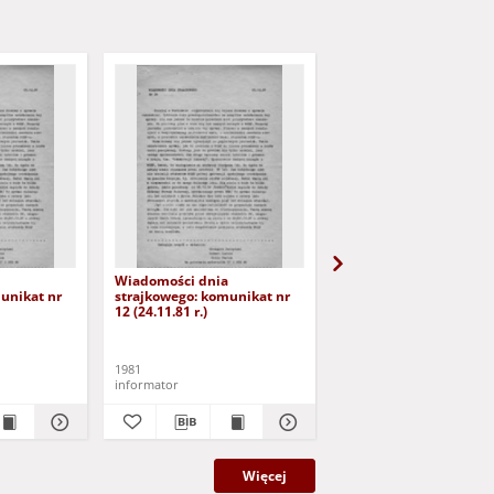
Wiadomości dnia
Wiadomości dnia
unikat nr
strajkowego: komunikat nr
strajkowego: komunika
12 (24.11.81 r.)
13 (25.11.81 r.)
1981
1981
informator
informator
Więcej