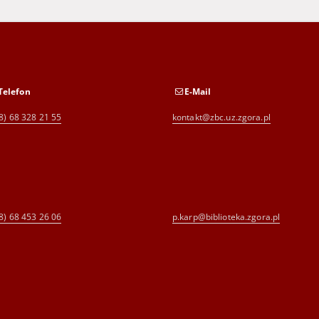
Telefon
E-Mail
8) 68 328 21 55
kontakt@zbc.uz.zgora.pl
8) 68 453 26 06
p.karp@biblioteka.zgora.pl