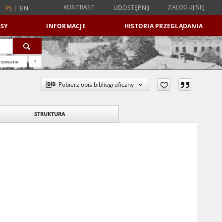
KONTRAST
ZALOGUJ SIĘ
UDOSTĘPNIJ
PL
EN
SY
INFORMACJE
HISTORIA PRZEGLĄDANIA
nsowane
?
Pobierz opis bibliograficzny
STRUKTURA