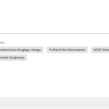
owe:
ydawnictwa drugiego obiegu
Politechnika Warszawska
NZSP (Niez
omitet Strajkowy)