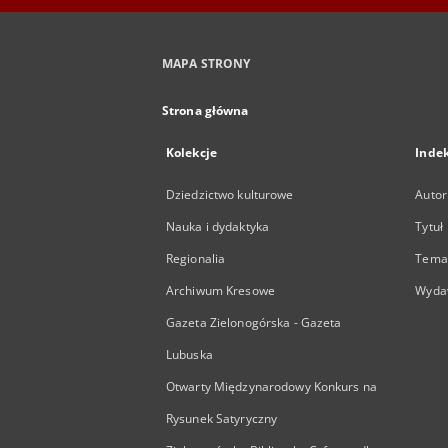
MAPA STRONY
Strona główna
Kolekcje
Inde
Dziedzictwo kulturowe
Autor
Nauka i dydaktyka
Tytuł
Regionalia
Temat
Archiwum Kresowe
Wyda
Gazeta Zielonogórska - Gazeta
Lubuska
Otwarty Międzynarodowy Konkurs na
Rysunek Satyryczny