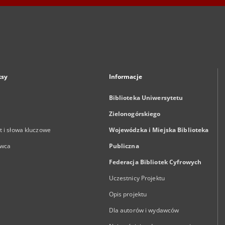
ksy
Informacje
Biblioteka Uniwersytetu
Zielonogórskiego
 i słowa kluczowe
Wojewódzka i Miejska Biblioteka
wca
Publiczna
Federacja Bibliotek Cyfrowych
Uczestnicy Projektu
Opis projektu
Dla autorów i wydawców