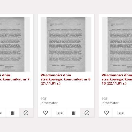
 dnia
Wiadomości dnia
Wiadomości dnia
: komunikat nr 7
strajkowego: komunikat nr 8
strajkowego: kom
(21.11.81 r.)
10 (22.11.81 r.)
1981
1981
informator
informator