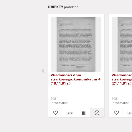
OBIEKTY
podobne
Wiadomości dnia
Wiadomości
strajkowego: komunikat nr 4
strajkowego
(18.11.81 r.)
(21.11.81 r.)
1981
1981
informator
informator