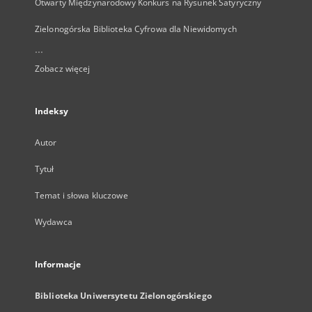
Otwarty Międzynarodowy Konkurs na Rysunek Satyryczny
Zielonogórska Biblioteka Cyfrowa dla Niewidomych
...
Zobacz więcej
Indeksy
Autor
Tytuł
Temat i słowa kluczowe
Wydawca
Informacje
Biblioteka Uniwersytetu Zielonogórskiego