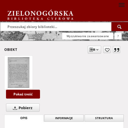
Wyszukiwanie zaawansowane
?
OBIEKT
Pokaż treść
Pobierz
OPIS
INFORMACJE
STRUKTURA