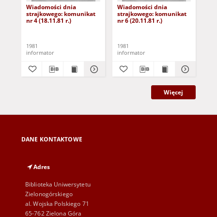
Wiadomości dnia
Wiadomości dnia
Wi
strajkowego: komunikat
strajkowego: komunikat
st
nr 4 (18.11.81 r.)
nr 6 (20.11.81 r.)
nr 
1981
1981
198
informator
informator
inf
Więcej
DANE KONTAKTOWE
Adres
Biblioteka Uniwersytetu
Zielonogórskiego
al. Wojska Polskiego 71
65-762 Zielona Góra