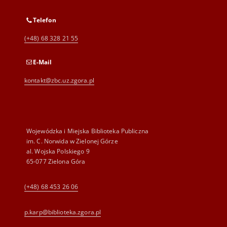
Telefon
(+48) 68 328 21 55
E-Mail
kontakt@zbc.uz.zgora.pl
Wojewódzka i Miejska Biblioteka Publiczna
im. C. Norwida w Zielonej Górze
al. Wojska Polskiego 9
65-077 Zielona Góra
(+48) 68 453 26 06
p.karp@biblioteka.zgora.pl