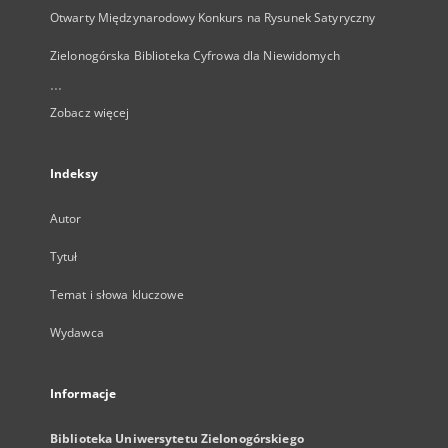
Otwarty Międzynarodowy Konkurs na Rysunek Satyryczny
Zielonogórska Biblioteka Cyfrowa dla Niewidomych
...
Zobacz więcej
Indeksy
Autor
Tytuł
Temat i słowa kluczowe
Wydawca
Informacje
Biblioteka Uniwersytetu Zielonogórskiego