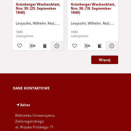
Grünberger Wochenblatt,
Grünberger Wochenblatt,
Gr
Nro. 39. (25. September
Nro. 38. (18. September
Nro
1840)
1840)
18
Levysohn, Wilhelm. Red.
Siebert, Martin Wilhelm. Red.
Levysohn, Wilhelm. Red.
Siebert, Mar
Lev
1840
1840
184
czasopismo
czasopismo
cza
Więcej
DANE KONTAKTOWE
Adres
Biblioteka Uniwersytetu
Zielonogórskiego
al. Wojska Polskiego 71