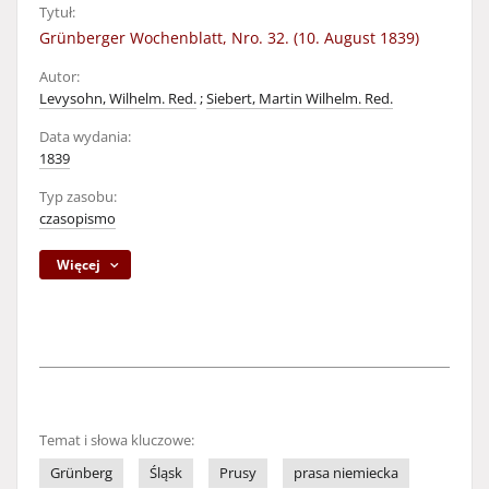
Tytuł:
Grünberger Wochenblatt, Nro. 32. (10. August 1839)
Autor:
Levysohn, Wilhelm. Red.
;
Siebert, Martin Wilhelm. Red.
Data wydania:
1839
Typ zasobu:
czasopismo
Więcej
Temat i słowa kluczowe:
Grünberg
Śląsk
Prusy
prasa niemiecka