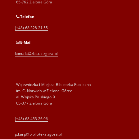
65-762 Zielona Góra
Telefon
(+48) 68 328 21 55
E-Mail
kontakt@zbc.uz.zgora.pl
Wojewódzka i Miejska Biblioteka Publiczna
im. C. Norwida w Zielonej Górze
al. Wojska Polskiego 9
65-077 Zielona Góra
(+48) 68 453 26 06
p.karp@biblioteka.zgora.pl