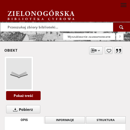
Wyszukiwanie zaawansowane
?
OBIEKT
Pokaż treść
Pobierz
OPIS
INFORMACJE
STRUKTURA