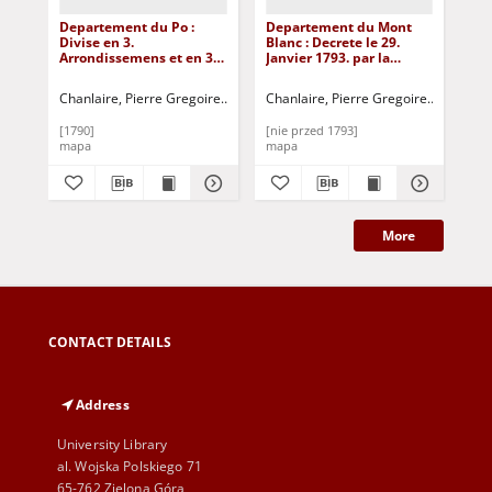
Departement du Po :
Departement du Mont
De
Divise en 3.
Blanc : Decrete le 29.
Ape
Arrondissemens et en 37.
Janvier 1793. par la
Arr
Cantons : [Francja]
Convention Nationale
Can
[Dokument
Divise en 4.
[D
Chanlaire, Pierre Gregoire
Tardieu, P. A. F.
Chanlaire, Pierre Gregoire
D'Houda
Cha
kartograficzny]
Arrondissemens et 33.
kar
Cantons ; Departement
[1790]
[nie przed 1793]
[17
du Leman : Divise en 3.
mapa
mapa
ma
Arrondissemens et 23.
Cantons : [Francja]
[Dokument
kartograficzny]
More
CONTACT DETAILS
Address
University Library
al. Wojska Polskiego 71
65-762 Zielona Góra