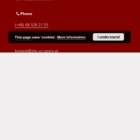
Phone
(+48) 68 328 21 55
I understand
This page uses 'cookies'.
More information
E-Mail
kontakt@zbc.uz.zgora.pl
Cyprian Norwid Voivodeship and
City Public Library
al. Wojska Polskiego 9
65-077 Zielona Góra
(+48) 68 453 26 06
p.karp@biblioteka.zgora.pl