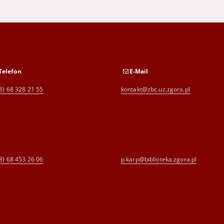
Telefon
E-Mail
8) 68 328 21 55
kontakt@zbc.uz.zgora.pl
8) 68 453 26 06
p.karp@biblioteka.zgora.pl