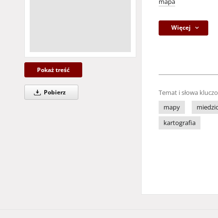
mapa
Więcej
Pokaż treść
Pobierz
Temat i słowa klucz
mapy
miedzio
kartografia