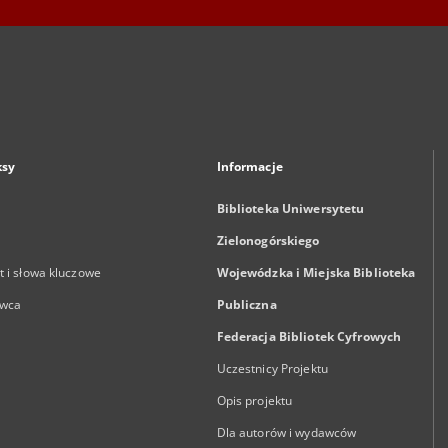
ksy
Informacje
Biblioteka Uniwersytetu
Zielonogórskiego
 i słowa kluczowe
Wojewódzka i Miejska Biblioteka
wca
Publiczna
Federacja Bibliotek Cyfrowych
Uczestnicy Projektu
Opis projektu
Dla autorów i wydawców