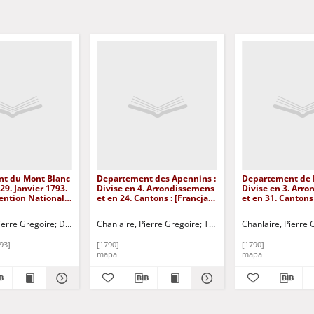
t du Mont Blanc
Departement des Apennins :
Departement de 
 29. Janvier 1793.
Divise en 4. Arrondissemens
Divise en 3. Arr
ention Nationale
et en 24. Cantons : [Francja]
et en 31. Cantons 
. Arrondissemens
[Dokument kartograficzny]
[Dokument kartog
ns ;
ierre Gregoire
D'Houdan
Chanlaire, Pierre Gregoire
Tardieu, P. A. F.
Chanlaire, Pierre 
t du Leman :
. Arrondissemens
93]
[1790]
[1790]
ns : [Francja]
mapa
mapa
kartograficzny]