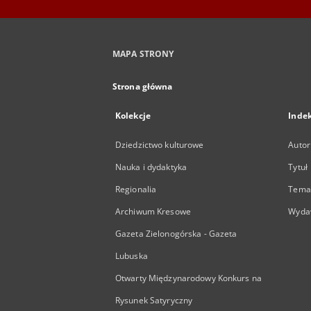
MAPA STRONY
Strona główna
Kolekcje
Inde
Dziedzictwo kulturowe
Autor
Nauka i dydaktyka
Tytuł
Regionalia
Temat
Archiwum Kresowe
Wyda
Gazeta Zielonogórska - Gazeta
Lubuska
Otwarty Międzynarodowy Konkurs na
Rysunek Satyryczny