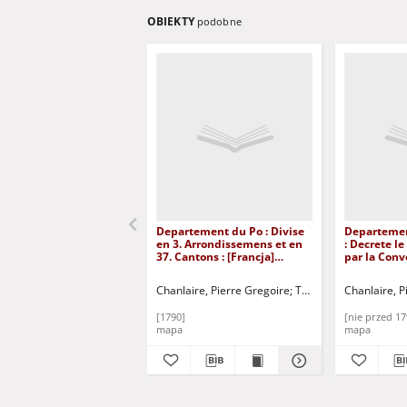
OBIEKTY
podobne
Departement du Po : Divise
Departemen
en 3. Arrondissemens et en
: Decrete le
37. Cantons : [Francja]
par la Conv
[Dokument kartograficzny]
Divise en 4
et 33. Canto
Chanlaire, Pierre Gregoire
Tardieu, P. A. F.
Chanlaire, P
Departemen
Divise en 3
[1790]
[nie przed 17
et 23. Canto
mapa
mapa
[Dokument 