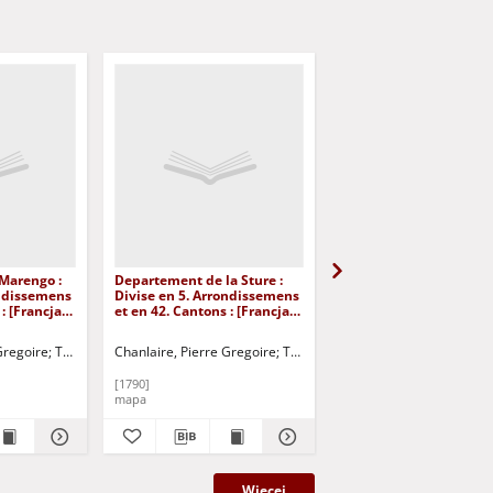
Marengo :
Departement de la Sture :
Departement de la Sesi
ondissemens
Divise en 5. Arrondissemens
Divise en 3. Arrondiss
: [Francja]
et en 42. Cantons : [Francja]
et en 23. Cantons : [Fra
raficzny]
[Dokument kartograficzny]
[Dokument kartografic
Gregoire
Tardieu, P. A. F.
Chanlaire, Pierre Gregoire
Tardieu, P. A. F.
Chanlaire, Pierre Gregoi
[1790]
[1790]
mapa
mapa
Więcej