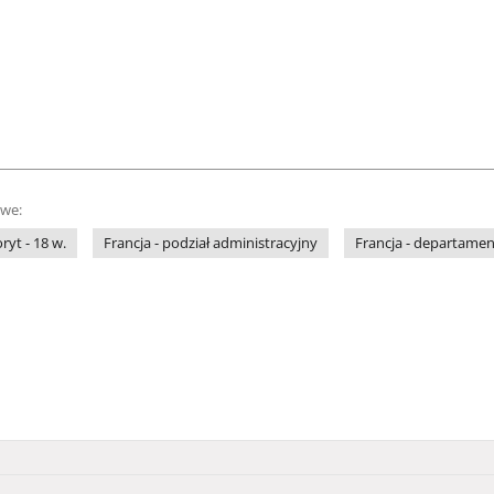
owe:
ryt - 18 w.
Francja - podział administracyjny
Francja - departame