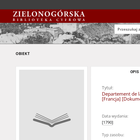
OBIEKT
OPIS
Tytuł:
Departement de la
[Francja] [Dokume
Data wydania:
[1790]
Typ zasobu: