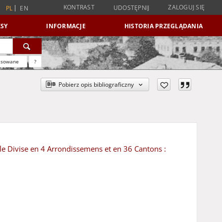
KONTRAST
ZALOGUJ SIĘ
UDOSTĘPNIJ
PL
EN
SY
INFORMACJE
HISTORIA PRZEGLĄDANIA
nsowane
?
Pobierz opis bibliograficzny
le Divise en 4 Arrondissemens et en 36 Cantons :