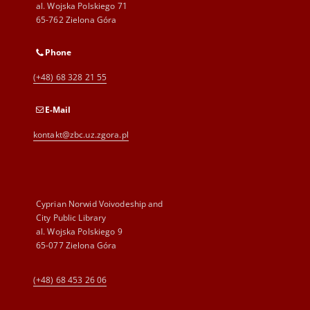
al. Wojska Polskiego 71
65-762 Zielona Góra
Phone
(+48) 68 328 21 55
E-Mail
kontakt@zbc.uz.zgora.pl
Cyprian Norwid Voivodeship and
City Public Library
al. Wojska Polskiego 9
65-077 Zielona Góra
(+48) 68 453 26 06