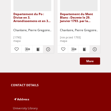
Departement du Po :
Departement du Mont
De
Divise en 3.
Blanc : Decrete le 29.
Ape
Arrondissemens et en 37.
Janvier 1793. par la
Arr
Cantons : [Francja]
Convention Nationale
Can
[Dokument
Divise en 4.
[D
Chanlaire, Pierre Gregoire
Tardieu, P. A. F.
Chanlaire, Pierre Gregoire
D'Houda
Cha
kartograficzny]
Arrondissemens et 33.
kar
Cantons ; Departement
[1790]
[nie przed 1793]
[17
du Leman : Divise en 3.
mapa
mapa
ma
Arrondissemens et 23.
Cantons : [Francja]
[Dokument
kartograficzny]
More
CONTACT DETAILS
Address
University Library