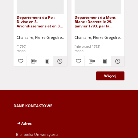
Departement du Po :
Departement du Mont
De
Divise en 3.
Blanc : Decrete le 29.
Ape
Arrondissemens et en 37.
Janvier 1793. par la
Arr
Cantons : [Francja]
Convention Nationale
Can
[Dokument
Divise en 4.
[D
Chanlaire, Pierre Gregoire
Tardieu, P. A. F.
Chanlaire, Pierre Gregoire
D'Houda
Cha
kartograficzny]
Arrondissemens et 33.
kar
Cantons ; Departement
[1790]
[nie przed 1793]
[17
du Leman : Divise en 3.
mapa
mapa
ma
Arrondissemens et 23.
Cantons : [Francja]
[Dokument
kartograficzny]
Więcej
DANE KONTAKTOWE
Adres
Biblioteka Uniwersytetu