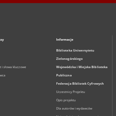
ksy
Informacje
Biblioteka Uniwersytetu
Zielonogórskiego
 i słowa kluczowe
Wojewódzka i Miejska Biblioteka
wca
Publiczna
Federacja Bibliotek Cyfrowych
Uczestnicy Projektu
Opis projektu
Dla autorów i wydawców