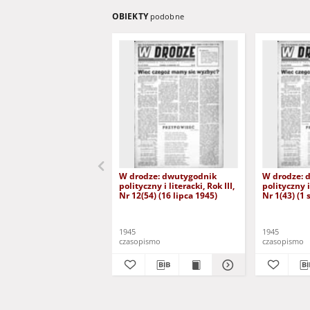
OBIEKTY
podobne
W drodze: dwutygodnik
W drodze: 
polityczny i literacki, Rok III,
polityczny i 
Nr 12(54) (16 lipca 1945)
Nr 1(43) (1 
1945
1945
czasopismo
czasopismo