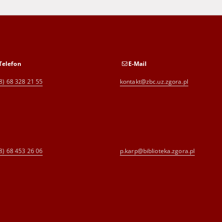
Telefon
E-Mail
8) 68 328 21 55
kontakt@zbc.uz.zgora.pl
8) 68 453 26 06
p.karp@biblioteka.zgora.pl