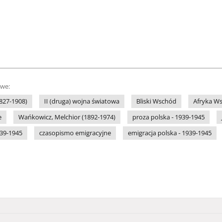
owe:
1827-1908)
II (druga) wojna światowa
Bliski Wschód
Afryka W
e
Wańkowicz, Melchior (1892-1974)
proza polska - 1939-1945
939-1945
czasopismo emigracyjne
emigracja polska - 1939-1945