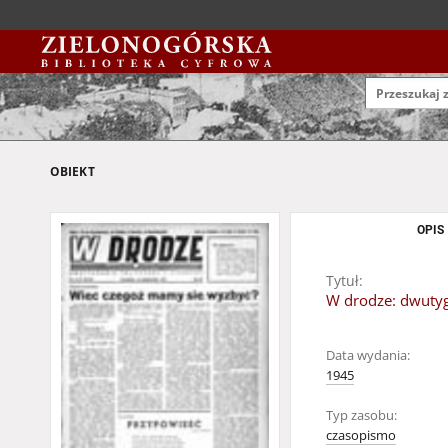
OBIEKT
OPIS
Tytuł:
W drodze: dwutygo
Data wydania:
1945
Typ zasobu:
czasopismo