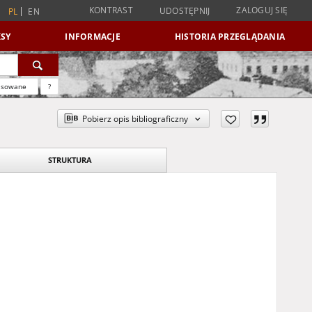
KONTRAST
ZALOGUJ SIĘ
UDOSTĘPNIJ
PL
EN
SY
INFORMACJE
HISTORIA PRZEGLĄDANIA
nsowane
?
Pobierz opis bibliograficzny
STRUKTURA