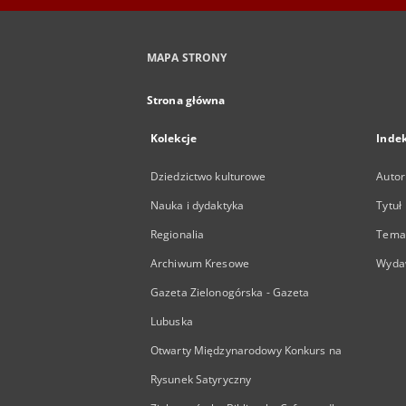
MAPA STRONY
Strona główna
Kolekcje
Inde
Dziedzictwo kulturowe
Autor
Nauka i dydaktyka
Tytuł
Regionalia
Temat
Archiwum Kresowe
Wyda
Gazeta Zielonogórska - Gazeta
Lubuska
Otwarty Międzynarodowy Konkurs na
Rysunek Satyryczny