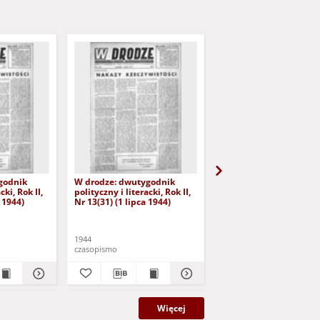
godnik
W drodze: dwutygodnik
W drodze: dwutygodni
cki, Rok II,
polityczny i literacki, Rok II,
polityczny i literacki, Ro
 1944)
Nr 13(31) (1 lipca 1944)
Nr 14(32) (16 lipca 1944
1944
1944
czasopismo
czasopismo
Więcej