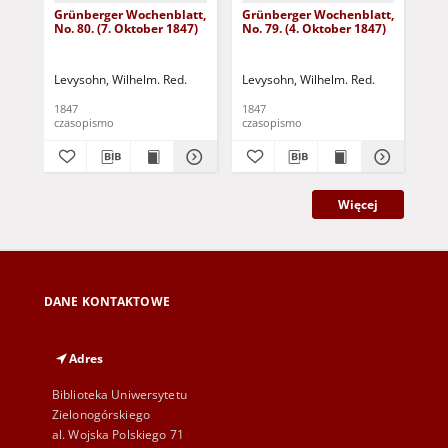
Grünberger Wochenblatt,
Grünberger Wochenblatt,
Gr
No. 80. (7. Oktober 1847)
No. 79. (4. Oktober 1847)
No.
18
Levysohn, Wilhelm. Red.
Levysohn, Wilhelm. Red.
Lev
1847
1847
184
czasopismo
czasopismo
cza
Więcej
DANE KONTAKTOWE
Adres
Biblioteka Uniwersytetu
Zielonogórskiego
al. Wojska Polskiego 71