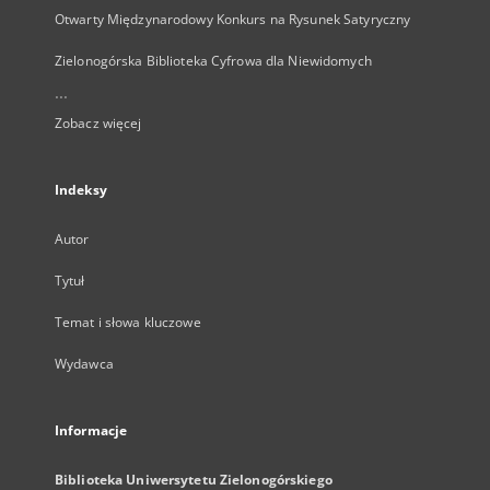
Otwarty Międzynarodowy Konkurs na Rysunek Satyryczny
Zielonogórska Biblioteka Cyfrowa dla Niewidomych
...
Zobacz więcej
Indeksy
Autor
Tytuł
Temat i słowa kluczowe
Wydawca
Informacje
Biblioteka Uniwersytetu Zielonogórskiego