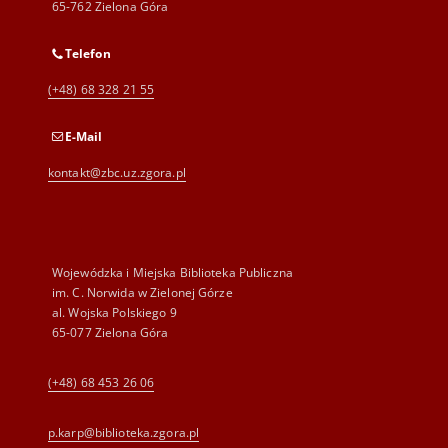
65-762 Zielona Góra
Telefon
(+48) 68 328 21 55
E-Mail
kontakt@zbc.uz.zgora.pl
Wojewódzka i Miejska Biblioteka Publiczna
im. C. Norwida w Zielonej Górze
al. Wojska Polskiego 9
65-077 Zielona Góra
(+48) 68 453 26 06
p.karp@biblioteka.zgora.pl