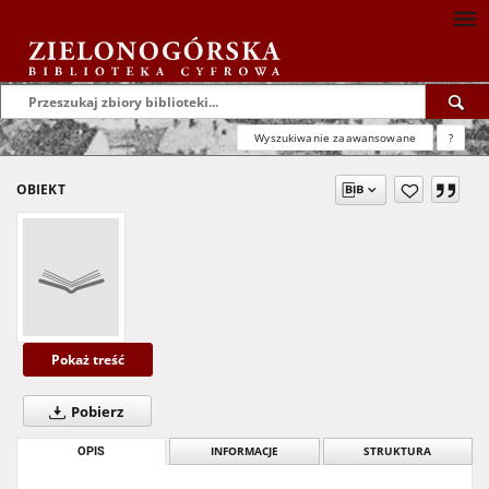
Wyszukiwanie zaawansowane
?
OBIEKT
Pokaż treść
Pobierz
OPIS
INFORMACJE
STRUKTURA