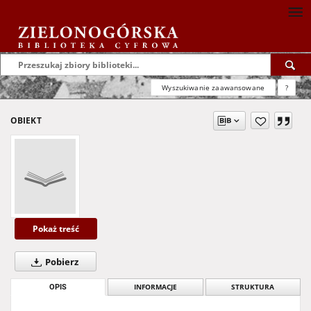
Wyszukiwanie zaawansowane
?
OBIEKT
Pokaż treść
Pobierz
OPIS
INFORMACJE
STRUKTURA