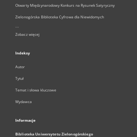
Otwarty Międzynarodowy Konkurs na Rysunek Satyryczny
Zielonogórska Biblioteka Cyfrowa dla Niewidomych
...
Zobacz więcej
Indeksy
Autor
Tytuł
Temat i słowa kluczowe
Wydawca
Informacje
Biblioteka Uniwersytetu Zielonogórskiego