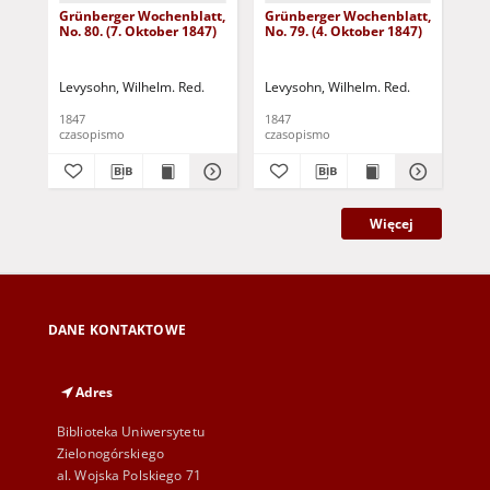
Grünberger Wochenblatt,
Grünberger Wochenblatt,
Gr
No. 80. (7. Oktober 1847)
No. 79. (4. Oktober 1847)
No.
18
Levysohn, Wilhelm. Red.
Levysohn, Wilhelm. Red.
Lev
1847
1847
184
czasopismo
czasopismo
cza
Więcej
DANE KONTAKTOWE
Adres
Biblioteka Uniwersytetu
Zielonogórskiego
al. Wojska Polskiego 71