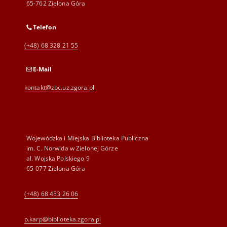
65-762 Zielona Góra
Telefon
(+48) 68 328 21 55
E-Mail
kontakt@zbc.uz.zgora.pl
Wojewódzka i Miejska Biblioteka Publiczna
im. C. Norwida w Zielonej Górze
al. Wojska Polskiego 9
65-077 Zielona Góra
(+48) 68 453 26 06
p.karp@biblioteka.zgora.pl