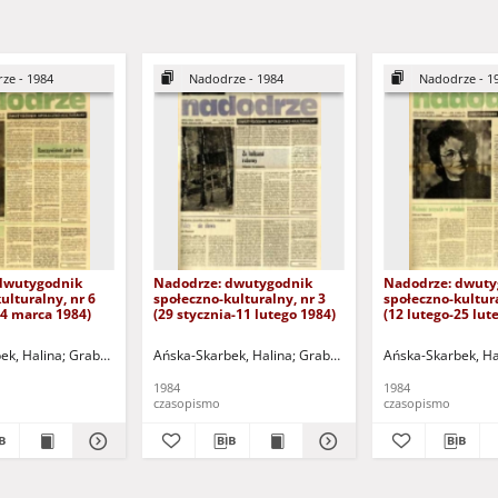
ze - 1984
Nadodrze - 1984
Nadodrze - 1
dwutygodnik
Nadodrze: dwutygodnik
Nadodrze: dwuty
ulturalny, nr 6
społeczno-kulturalny, nr 3
społeczno-kultura
24 marca 1984)
(29 stycznia-11 lutego 1984)
(12 lutego-25 lut
ek, Halina
omalski, Piotr
Grabowska, Lucyna
Hermanowicz, Leszek
Ańska-Skarbek, Halina
Grochomalski, Piotr
Horowicz, Michał
Grabowska, Lucyna
Hermanowicz, Leszek
Koniusz, Janusz (1934-20
Ańska-Skarbek, Ha
Grochomalsk
Horow
1984
1984
czasopismo
czasopismo