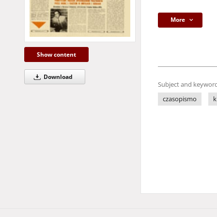
More
Show content
Download
Subject and keyword
czasopismo
k