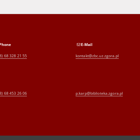
Phone
E-Mail
8) 68 328 21 55
kontakt@zbc.uz.zgora.pl
8) 68 453 26 06
p.karp@biblioteka.zgora.pl