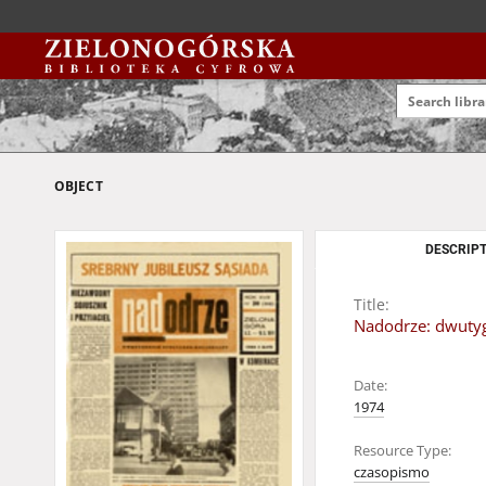
OBJECT
DESCRIPT
Title:
Nadodrze: dwutygo
Date:
1974
Resource Type:
czasopismo