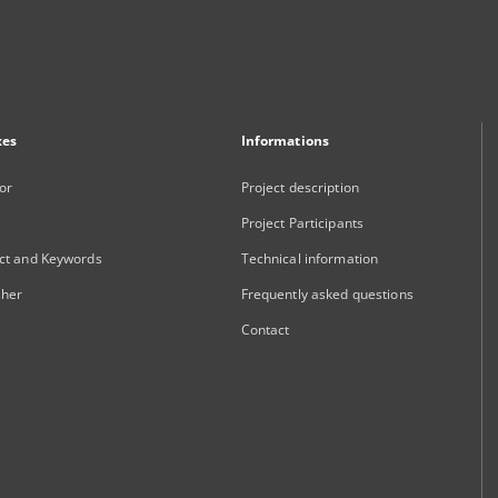
xes
Informations
or
Project description
Project Participants
ct and Keywords
Technical information
sher
Frequently asked questions
Contact