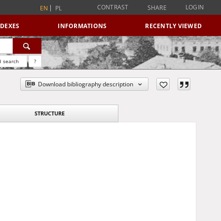
CONTRAST
LOGIN
SHARE
EN
PL
NDEXES
INFORMATIONS
RECENTLY VIEWED
 search
?
Download bibliography description
STRUCTURE