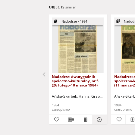
OBJECTS
similar
Nadodrze - 1984
Nadodr
Nadodrze: dwutygodnik
Nadodrze: 
społeczno-kulturalny, nr 5
społeczno-k
(26 lutego-10 marca 1984)
(11 marca-
Ańska-Skarbek, Halina
Grabowska, Lucyna
Ańska-Skarb
Groch
1984
1984
czasopismo
czasopismo