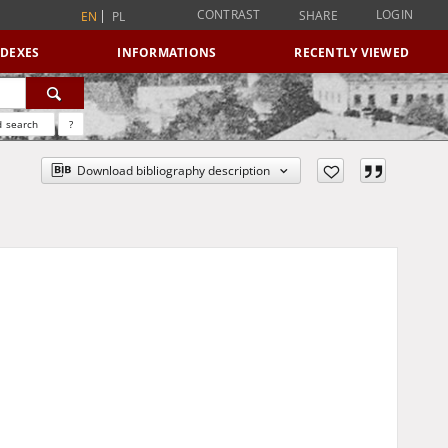
CONTRAST
LOGIN
SHARE
EN
PL
NDEXES
INFORMATIONS
RECENTLY VIEWED
 search
?
Download bibliography description