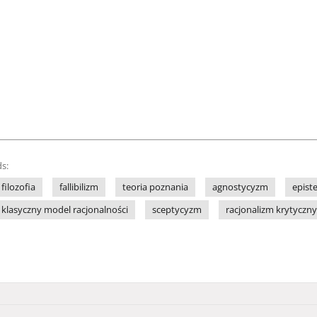
s:
filozofia
fallibilizm
teoria poznania
agnostycyzm
epist
klasyczny model racjonalności
sceptycyzm
racjonalizm krytyczny