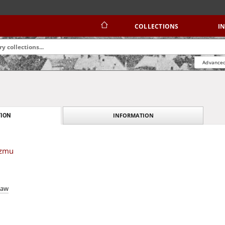
COLLECTIONS
I
Advanced
INFORMATION
ION
izmu
ław