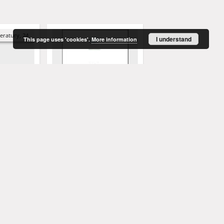
eratury, 24
I understand
This page uses 'cookies'.
More information
j tradycji
Phillipa E. Johnsona krytyka
Wiedza milcząca w nau
i nauki i
naturalizmu w nauce
Koncepcja Michaela
rze
Polanyi'ego
1945-2008)
Pasterniak, Wojciech (1935-2018 ) - red.
Bylica, Piotr (1976- )
Chmielewska-Banaszak,
2006
2010
rozprawa doktorska
artykuł
More