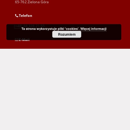
65-762 Zielona Góra
Telefon
(+48) 68 328 21 55
Ta strona wykorzystuje pliki 'cookies'.
Więcej informacji
Rozumiem
E-Mail
kontakt@zbc.uz.zgora.pl
Wojewódzka i Miejska Biblioteka Publiczna
im. C. Norwida w Zielonej Górze
al. Wojska Polskiego 9
65-077 Zielona Góra
(+48) 68 453 26 06
p.karp@biblioteka.zgora.pl