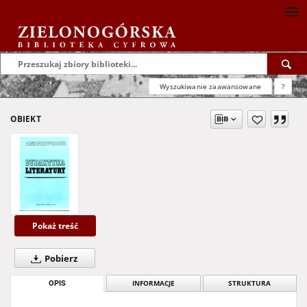
Wyszukiwanie zaawansowane
?
OBIEKT
Pokaż treść
Pobierz
OPIS
INFORMACJE
STRUKTURA