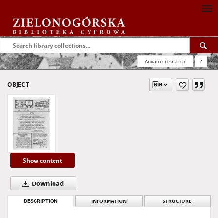
Advanced search
?
OBJECT
Show content
Download
DESCRIPTION
INFORMATION
STRUCTURE