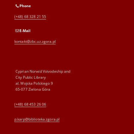
Phone
(+48) 68 328 21 55
E-Mail
kontakt@zbc.uz.zgora.pl
Cyprian Norwid Voivodeship and
City Public Library
al. Wojska Polskiego 9
65-077 Zielona Góra
(+48) 68 453 26 06
p.karp@biblioteka.zgora.pl