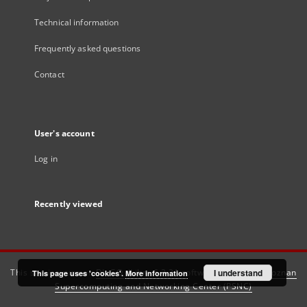
Technical information
Frequently asked questions
Contact
User's account
Log in
Recently viewed
This service runs on
DInGO dLibra 6.3.21
software created by
I understand
Poznan
This page uses 'cookies'.
More information
Supercomputing and Networking Center (PSNC)