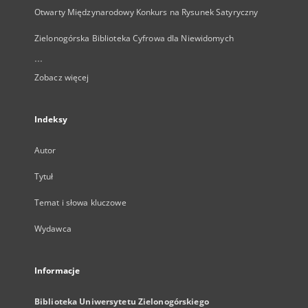
Otwarty Międzynarodowy Konkurs na Rysunek Satyryczny
Zielonogórska Biblioteka Cyfrowa dla Niewidomych
...
Zobacz więcej
Indeksy
Autor
Tytuł
Temat i słowa kluczowe
Wydawca
Informacje
Biblioteka Uniwersytetu Zielonogórskiego