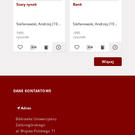
Stary rynek
Bank
Pa
Stefanowski, Andrzej (1937- )
Stefanowski, Andrzej (1937- )
Ste
1995
1995
rysunek
rysunek
rys
Więcej
DANE KONTAKTOWE
Adres
Biblioteka Uniwersytetu
Zielonogórskiego
al. Wojska Polskiego 71