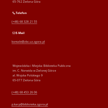
65-762 Zielona Góra
Telefon
(+48) 68 328 21 55
E-Mail
kontakt@zbc.uz.zgora.pl
Wojewódzka i Miejska Biblioteka Publiczna
im. C. Norwida w Zielonej Górze
al. Wojska Polskiego 9
65-077 Zielona Góra
(+48) 68 453 26 06
p.karp@biblioteka.zgora.pl