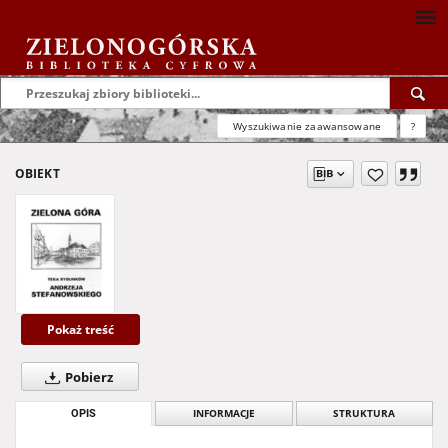
Wyszukiwanie zaawansowane
?
OBIEKT
Pokaż treść
Pobierz
OPIS
INFORMACJE
STRUKTURA