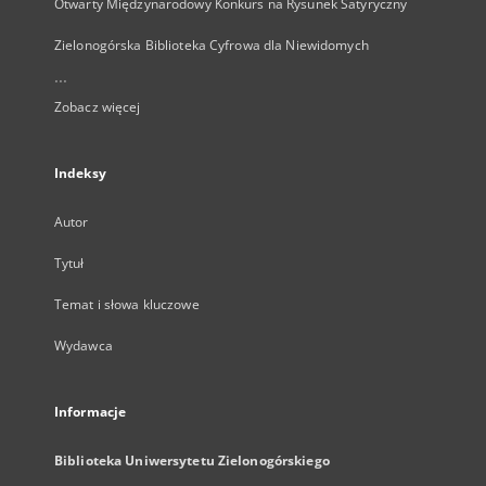
Otwarty Międzynarodowy Konkurs na Rysunek Satyryczny
Zielonogórska Biblioteka Cyfrowa dla Niewidomych
...
Zobacz więcej
Indeksy
Autor
Tytuł
Temat i słowa kluczowe
Wydawca
Informacje
Biblioteka Uniwersytetu Zielonogórskiego