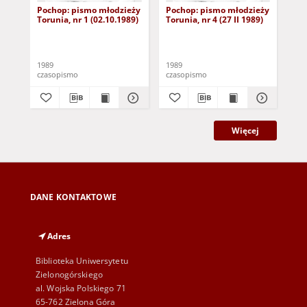
Pochop: pismo młodzieży
Pochop: pismo młodzieży
Po
Torunia, nr 1 (02.10.1989)
Torunia, nr 4 (27 II 1989)
Tor
1989
1989
198
czasopismo
czasopismo
cza
Więcej
DANE KONTAKTOWE
Adres
Biblioteka Uniwersytetu
Zielonogórskiego
al. Wojska Polskiego 71
65-762 Zielona Góra