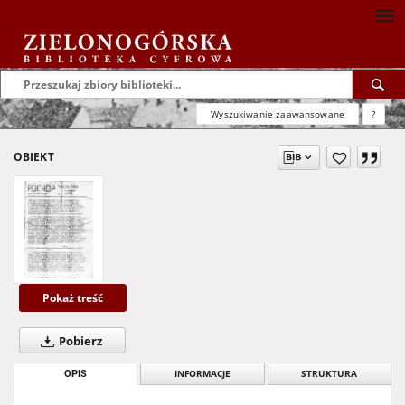
Wyszukiwanie zaawansowane
?
OBIEKT
Pokaż treść
Pobierz
OPIS
INFORMACJE
STRUKTURA