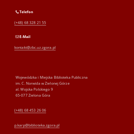
Telefon
(+48) 68 328 21 55
E-Mail
kontakt@zbc.uz.zgora.pl
Wojewódzka i Miejska Biblioteka Publiczna
im. C. Norwida w Zielonej Górze
al. Wojska Polskiego 9
65-077 Zielona Góra
(+48) 68 453 26 06
p.karp@biblioteka.zgora.pl