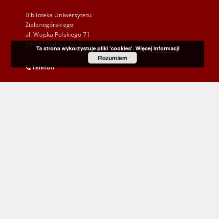
Biblioteka Uniwersytetu
Zielonogórskiego
al. Wojska Polskiego 71
65-762 Zielona Góra
Ta strona wykorzystuje pliki 'cookies'.
Więcej informacji
Rozumiem
Telefon
(+48) 68 328 21 55
E-Mail
kontakt@zbc.uz.zgora.pl
Wojewódzka i Miejska Biblioteka Publiczna
im. C. Norwida w Zielonej Górze
al. Wojska Polskiego 9
65-077 Zielona Góra