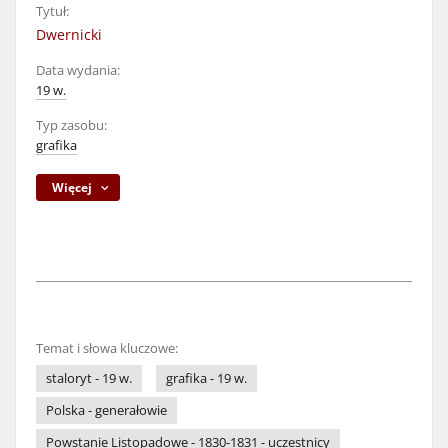
Tytuł:
Dwernicki
Data wydania:
19 w.
Typ zasobu:
grafika
Więcej
Temat i słowa kluczowe:
staloryt - 19 w.
grafika - 19 w.
Polska - generałowie
Powstanie Listopadowe - 1830-1831 - uczestnicy