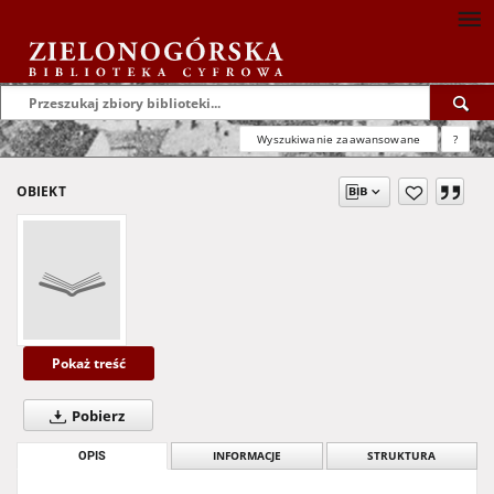
Wyszukiwanie zaawansowane
?
OBIEKT
Pokaż treść
Pobierz
OPIS
INFORMACJE
STRUKTURA