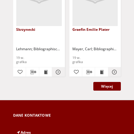
Skrzynecki
Graefin Emilie Plater
Ko
Lehmann
Bibliographischen Institut
Mayer, Carl
Bibliographischen Instit
Fl
19 w.
19 w.
19 
grafika
grafika
gra
Więcej
DANE KONTAKTOWE
Adres