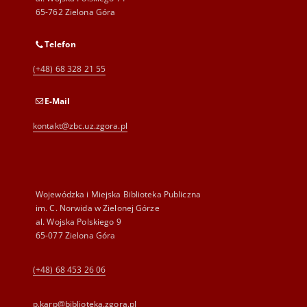
65-762 Zielona Góra
Telefon
(+48) 68 328 21 55
E-Mail
kontakt@zbc.uz.zgora.pl
Wojewódzka i Miejska Biblioteka Publiczna
im. C. Norwida w Zielonej Górze
al. Wojska Polskiego 9
65-077 Zielona Góra
(+48) 68 453 26 06
p.karp@biblioteka.zgora.pl