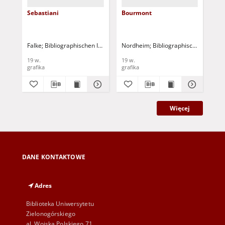
Sebastiani
Bourmont
Sou
Falke
Bibliographischen Institut
Nordheim
Bibliographischen Institut
No
19 w.
19 w.
19 
grafika
grafika
gra
Więcej
DANE KONTAKTOWE
Adres
Biblioteka Uniwersytetu
Zielonogórskiego
al. Wojska Polskiego 71