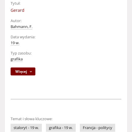
Tytuł:
Gerard
Autor:
Bahmann, F.
Data wydania:
19 w.
Typ zasobu:
grafika
Więcej
Temat i słowa kluczowe:
staloryt - 19 w.
grafika - 19 w.
Francja - politycy