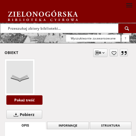
Wyszukiwanie zaawansowane
?
OBIEKT
Pokaż treść
Pobierz
OPIS
INFORMACJE
STRUKTURA