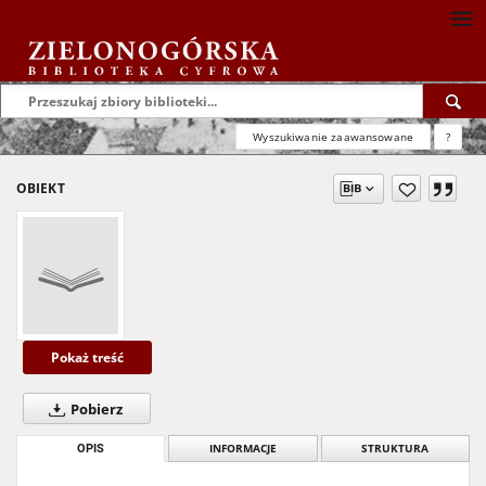
Wyszukiwanie zaawansowane
?
OBIEKT
Pokaż treść
Pobierz
OPIS
INFORMACJE
STRUKTURA