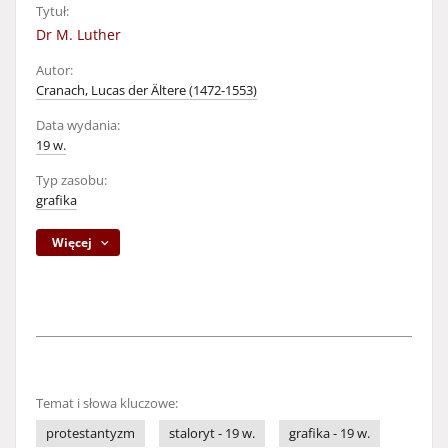
Tytuł:
Dr M. Luther
Autor:
Cranach, Lucas der Ältere (1472-1553)
Data wydania:
19 w.
Typ zasobu:
grafika
Więcej
Temat i słowa kluczowe:
protestantyzm
staloryt - 19 w.
grafika - 19 w.