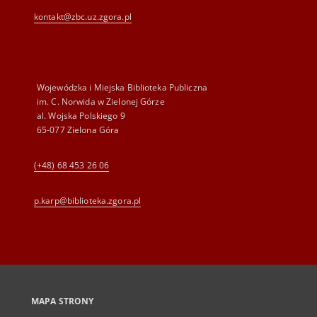
kontakt@zbc.uz.zgora.pl
Wojewódzka i Miejska Biblioteka Publiczna
im. C. Norwida w Zielonej Górze
al. Wojska Polskiego 9
65-077 Zielona Góra
(+48) 68 453 26 06
p.karp@biblioteka.zgora.pl
MAPA STRONY