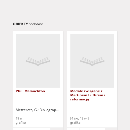
OBIEKTY
podobne
Phil. Melanchton
Medale związane z
Ulr
Martinem Luthrem i
reformacją
Metzeroth, G.
Bibliographischen Institut
19 w.
[4 ćw. 18 w.]
19 
grafika
grafika
gra