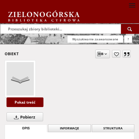
Wyszukiwanie zaawansowane
?
OBIEKT
Pokaż treść
Pobierz
OPIS
INFORMACJE
STRUKTURA