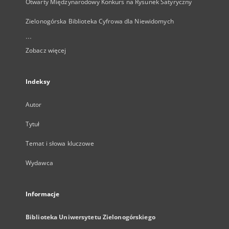
Otwarty Międzynarodowy Konkurs na Rysunek Satyryczny
Zielonogórska Biblioteka Cyfrowa dla Niewidomych
...
Zobacz więcej
Indeksy
Autor
Tytuł
Temat i słowa kluczowe
Wydawca
Informacje
Biblioteka Uniwersytetu Zielonogórskiego