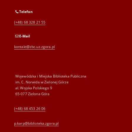
Telefon
(+48) 68 328 21 55
E-Mail
kontakt@zbc.uz.zgora.pl
Wojewódzka i Miejska Biblioteka Publiczna
im. C. Norwida w Zielonej Górze
al. Wojska Polskiego 9
65-077 Zielona Góra
(+48) 68 453 26 06
p.karp@biblioteka.zgora.pl