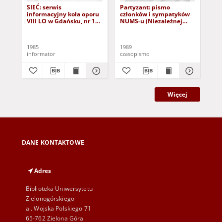
SIEĆ: serwis
Partyzant: pismo
Zm
informacyjny koła oporu
członków i sympatyków
So
VIII LO w Gdańsku, nr 1
NUMS-u (Niezależnej
Sto
(16.06.1985)
Unii Młodzieży Szkolnej),
nr 1 (wrzesień 1989)
1985
1989
198
informator
czasopismo
cza
Więcej
DANE KONTAKTOWE
Adres
Biblioteka Uniwersytetu
Zielonogórskiego
al. Wojska Polskiego 71
65-762 Zielona Góra