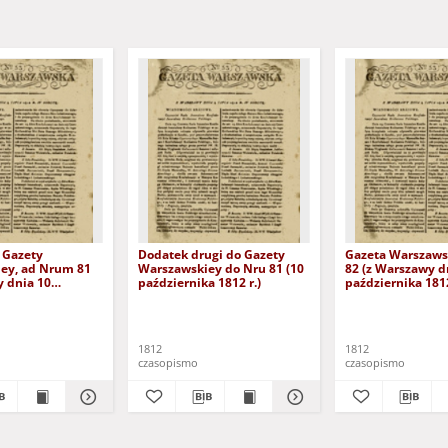
 Gazety
Dodatek drugi do Gazety
Gazeta Warszawsk
ey, ad Nrum 81
Warszawskiey do Nru 81 (10
82 (z Warszawy d
y dnia 10
października 1812 r.)
października 1812
a 1812 r. w
wtorek)
1812
1812
czasopismo
czasopismo