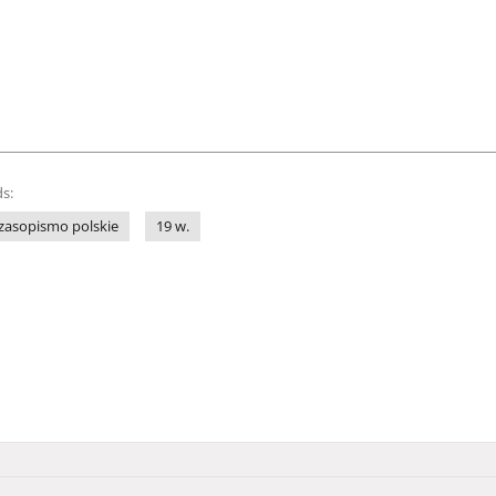
s:
zasopismo polskie
19 w.