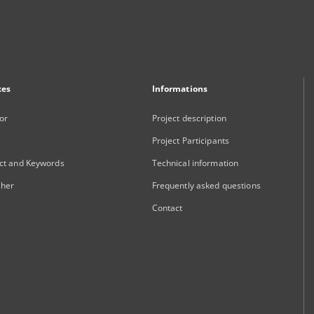
xes
Informations
or
Project description
Project Participants
ct and Keywords
Technical information
sher
Frequently asked questions
Contact