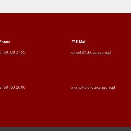
Phone
E-Mail
8) 68 328 21 55
kontakt@zbc.uz.zgora.pl
8) 68 453 26 06
p.karp@biblioteka.zgora.pl