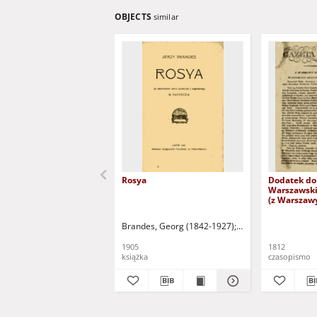
OBJECTS
similar
Rosya
Dodatek do
Warszawski
(z Warszaw
październik
sobotę)
Brandes, Georg (1842-1927)
Sarnecka, M. - tł.
1905
1812
książka
czasopismo