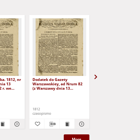
a. 1812, nr
Dodatek do Gazety
Dodatek drugi do Gaze
nia 13
Warszawskiey, ad Nrum 82
Warszawskiey do Nru 8
 r. we
(z Warszawy dnia 13
października 1812 r.)
października 1812 r. we
wtorek)
1812
1812
czasopismo
czasopismo
More