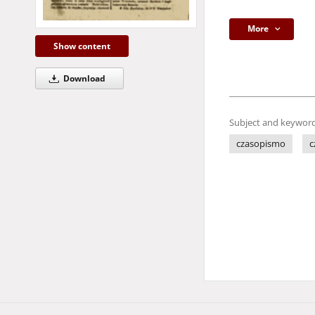
More
Show content
Download
Subject and keyword
czasopismo
c