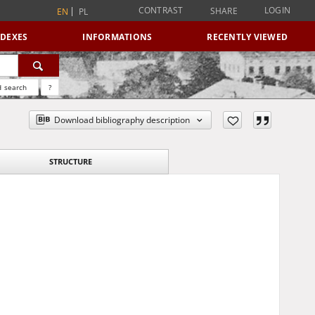
CONTRAST
LOGIN
SHARE
EN
PL
NDEXES
INFORMATIONS
RECENTLY VIEWED
 search
?
Download bibliography description
STRUCTURE