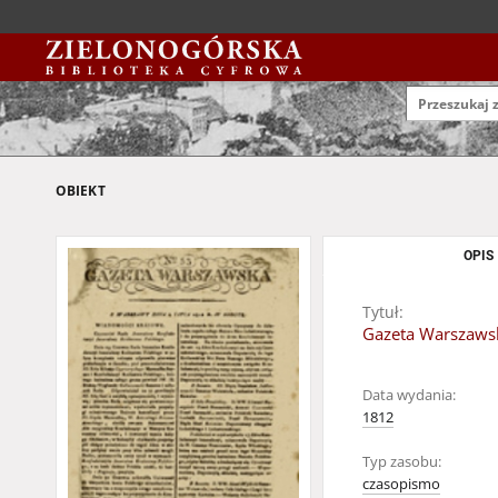
OBIEKT
OPIS
Tytuł:
Gazeta Warszawska
Data wydania:
1812
Typ zasobu:
czasopismo