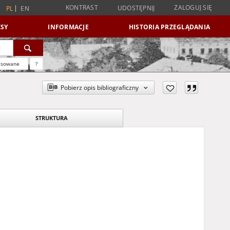
KONTRAST
ZALOGUJ SIĘ
UDOSTĘPNIJ
PL
EN
SY
INFORMACJE
HISTORIA PRZEGLĄDANIA
nsowane
?
Pobierz opis bibliograficzny
STRUKTURA