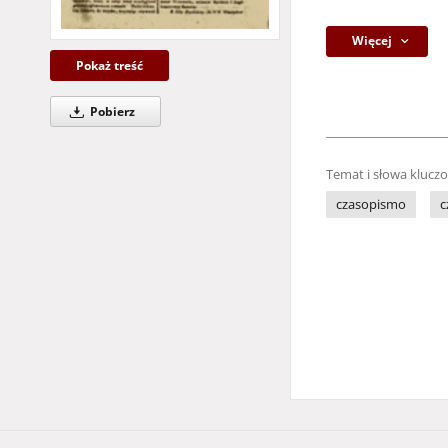
Więcej
Pokaż treść
Pobierz
Temat i słowa klucz
czasopismo
c