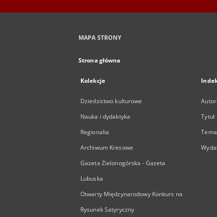
MAPA STRONY
Strona główna
Kolekcje
Inde
Dziedzictwo kulturowe
Autor
Nauka i dydaktyka
Tytuł
Regionalia
Temat
Archiwum Kresowe
Wyda
Gazeta Zielonogórska - Gazeta
Lubuska
Otwarty Międzynarodowy Konkurs na
Rysunek Satyryczny