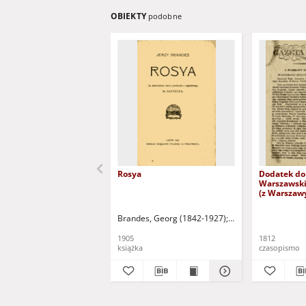
OBIEKTY
podobne
Rosya
Dodatek do
Warszawski
(z Warszaw
październik
sobotę)
Brandes, Georg (1842-1927)
Sarnecka, M. - tł.
1905
1812
książka
czasopismo