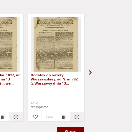
a. 1812, nr
Dodatek do Gazety
Dodatek drugi do Gaze
nia 13
Warszawskiey, ad Nrum 82
Warszawskiey do Nru 8
 r. we
(z Warszawy dnia 13
października 1812 r.)
października 1812 r. we
wtorek)
1812
1812
czasopismo
czasopismo
Więcej