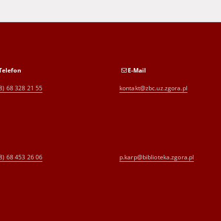
Telefon
E-Mail
8) 68 328 21 55
kontakt@zbc.uz.zgora.pl
8) 68 453 26 06
p.karp@biblioteka.zgora.pl