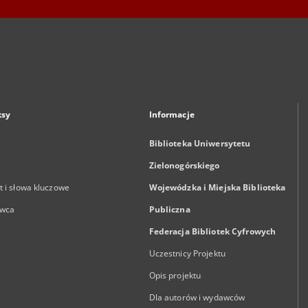
ksy
Informacje
Biblioteka Uniwersytetu
Zielonogórskiego
 i słowa kluczowe
Wojewódzka i Miejska Biblioteka
wca
Publiczna
Federacja Bibliotek Cyfrowych
Uczestnicy Projektu
Opis projektu
Dla autorów i wydawców