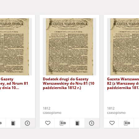
 Gazety
Dodatek drugi do Gazety
Gazeta Warszawsk
ey, ad Nrum 81
Warszawskiey do Nru 81 (10
82 (z Warszawy d
y dnia 10
października 1812 r.)
października 1812
a 1812 r. w
wtorek)
1812
1812
czasopismo
czasopismo