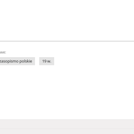
owe:
zasopismo polskie
19 w.