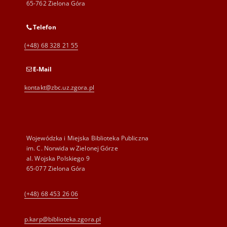
65-762 Zielona Góra
Telefon
(+48) 68 328 21 55
E-Mail
kontakt@zbc.uz.zgora.pl
Wojewódzka i Miejska Biblioteka Publiczna
im. C. Norwida w Zielonej Górze
al. Wojska Polskiego 9
65-077 Zielona Góra
(+48) 68 453 26 06
p.karp@biblioteka.zgora.pl