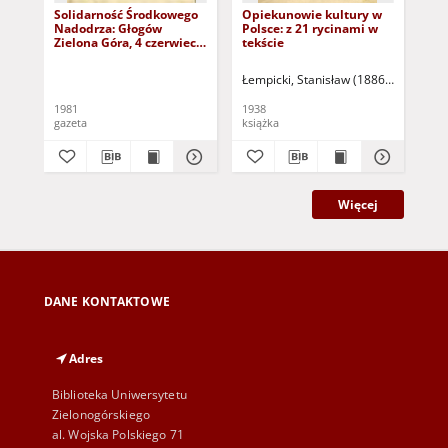
Solidarność Środkowego
Opiekunowie kultury w
Dzi
Nadodrza: Głogów
Polsce: z 21 rycinami w
19
Zielona Góra, 4 czerwiec
tekście
do
1981, nr 8
tyl
dy
Łempicki, Stanisław (1886-1947)
Bog
1981
1938
198
gazeta
książka
ksi
Więcej
DANE KONTAKTOWE
Adres
Biblioteka Uniwersytetu
Zielonogórskiego
al. Wojska Polskiego 71