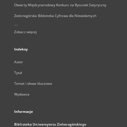
Otwarty Międzynarodowy Konkurs na Rysunek Satyryczny
Zielonogórska Biblioteka Cyfrowa dla Niewidomych
...
Zobacz więcej
Indeksy
Autor
Tytuł
Temat i słowa kluczowe
Wydawca
Informacje
Biblioteka Uniwersytetu Zielonogórskiego