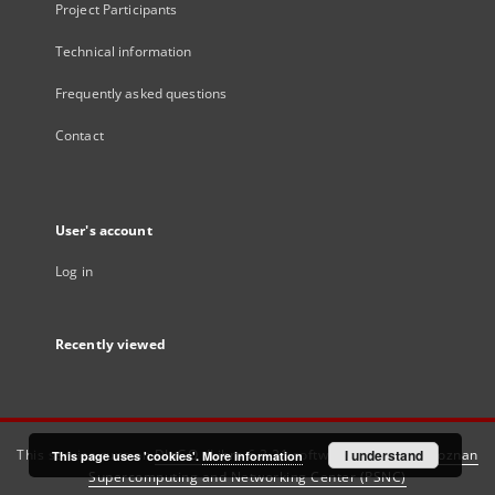
Project Participants
Technical information
Frequently asked questions
Contact
User's account
Log in
Recently viewed
This service runs on
DInGO dLibra 6.3.21
software created by
I understand
Poznan
This page uses 'cookies'.
More information
Supercomputing and Networking Center (PSNC)