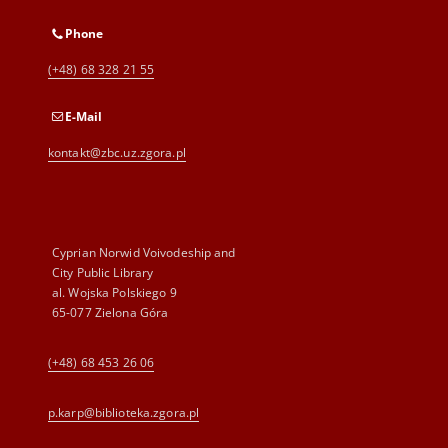
Phone
(+48) 68 328 21 55
E-Mail
kontakt@zbc.uz.zgora.pl
Cyprian Norwid Voivodeship and
City Public Library
al. Wojska Polskiego 9
65-077 Zielona Góra
(+48) 68 453 26 06
p.karp@biblioteka.zgora.pl