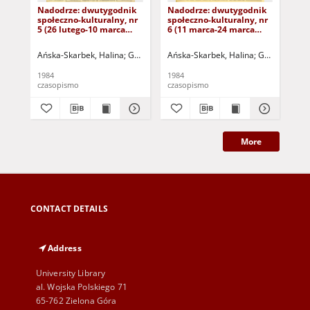
Nadodrze: dwutygodnik
Nadodrze: dwutygodnik
Na
społeczno-kulturalny, nr
społeczno-kulturalny, nr
spo
5 (26 lutego-10 marca
6 (11 marca-24 marca
3 (
1984)
1984)
19
Ańska-Skarbek, Halina
Grabowska, Lucyna
Ańska-Skarbek, Halina
Grochomalski, Piotr
Grabowska, 
Herma
Ańs
1984
1984
198
czasopismo
czasopismo
cza
More
CONTACT DETAILS
Address
University Library
al. Wojska Polskiego 71
65-762 Zielona Góra