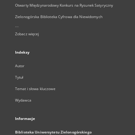
Otwarty Międzynarodowy Konkurs na Rysunek Satyryczny
Zielonogórska Biblioteka Cyfrowa dla Niewidomych
...
Zobacz więcej
Indeksy
Autor
Tytuł
Temat i słowa kluczowe
Wydawca
Informacje
Biblioteka Uniwersytetu Zielonogórskiego