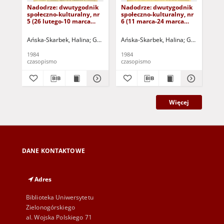
Nadodrze: dwutygodnik
Nadodrze: dwutygodnik
Na
społeczno-kulturalny, nr
społeczno-kulturalny, nr
spo
5 (26 lutego-10 marca
6 (11 marca-24 marca
3 (
1984)
1984)
19
Ańska-Skarbek, Halina
Grabowska, Lucyna
Ańska-Skarbek, Halina
Grochomalski, Piotr
Grabowska, 
Herma
Ańs
1984
1984
198
czasopismo
czasopismo
cza
Więcej
DANE KONTAKTOWE
Adres
Biblioteka Uniwersytetu
Zielonogórskiego
al. Wojska Polskiego 71