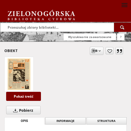
Wyszukiwanie zaawansowane
?
OBIEKT
Pokaż treść
Pobierz
OPIS
INFORMACJE
STRUKTURA