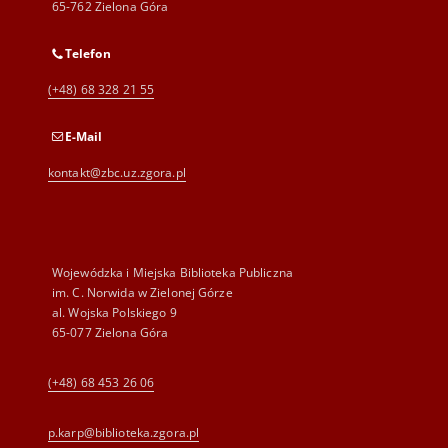
65-762 Zielona Góra
Telefon
(+48) 68 328 21 55
E-Mail
kontakt@zbc.uz.zgora.pl
Wojewódzka i Miejska Biblioteka Publiczna
im. C. Norwida w Zielonej Górze
al. Wojska Polskiego 9
65-077 Zielona Góra
(+48) 68 453 26 06
p.karp@biblioteka.zgora.pl