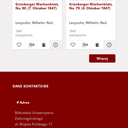
Grünberger Wochenblatt,
Grünberger Wochenblatt,
Gr
No. 80. (7. Oktober 1847)
No. 79. (4. Oktober 1847)
No.
18
Levysohn, Wilhelm. Red.
Levysohn, Wilhelm. Red.
Lev
1847
1847
184
czasopismo
czasopismo
cza
Więcej
DANE KONTAKTOWE
Adres
Biblioteka Uniwersytetu
Zielonogórskiego
al. Wojska Polskiego 71