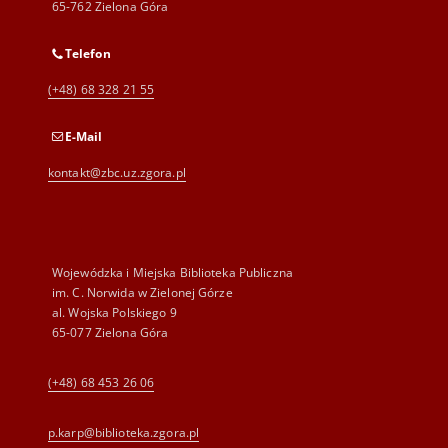
65-762 Zielona Góra
Telefon
(+48) 68 328 21 55
E-Mail
kontakt@zbc.uz.zgora.pl
Wojewódzka i Miejska Biblioteka Publiczna
im. C. Norwida w Zielonej Górze
al. Wojska Polskiego 9
65-077 Zielona Góra
(+48) 68 453 26 06
p.karp@biblioteka.zgora.pl