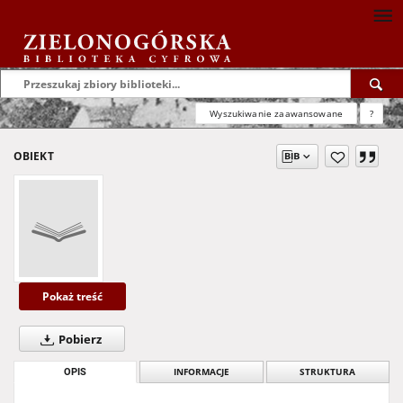
Wyszukiwanie zaawansowane
?
OBIEKT
Pokaż treść
Pobierz
OPIS
INFORMACJE
STRUKTURA