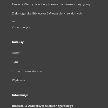
Otwarty Międzynarodowy Konkurs na Rysunek Satyryczny
Zielonogórska Biblioteka Cyfrowa dla Niewidomych
...
Zobacz więcej
Indeksy
Autor
Tytuł
Temat i słowa kluczowe
Wydawca
Informacje
Biblioteka Uniwersytetu Zielonogórskiego