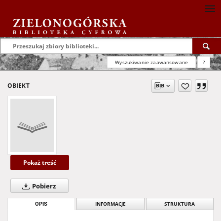
Wyszukiwanie zaawansowane
?
OBIEKT
Pokaż treść
Pobierz
OPIS
INFORMACJE
STRUKTURA