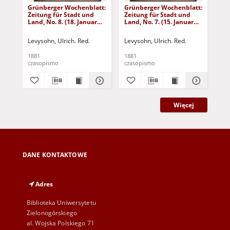
Grünberger Wochenblatt:
Grünberger Wochenblatt:
Gr
Zeitung für Stadt und
Zeitung für Stadt und
Zei
Land, No. 8. (18. Januar
Land, No. 7. (15. Januar
Lan
1881)
1881)
18
Levysohn, Ulrich. Red.
Levysohn, Ulrich. Red.
Lev
1881
1881
188
czasopismo
czasopismo
cza
Więcej
DANE KONTAKTOWE
Adres
Biblioteka Uniwersytetu
Zielonogórskiego
al. Wojska Polskiego 71