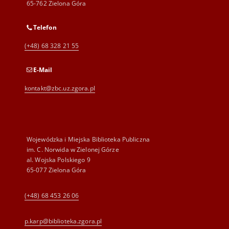
65-762 Zielona Góra
Telefon
(+48) 68 328 21 55
E-Mail
kontakt@zbc.uz.zgora.pl
Wojewódzka i Miejska Biblioteka Publiczna
im. C. Norwida w Zielonej Górze
al. Wojska Polskiego 9
65-077 Zielona Góra
(+48) 68 453 26 06
p.karp@biblioteka.zgora.pl