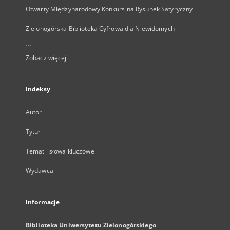
Otwarty Międzynarodowy Konkurs na Rysunek Satyryczny
Zielonogórska Biblioteka Cyfrowa dla Niewidomych
...
Zobacz więcej
Indeksy
Autor
Tytuł
Temat i słowa kluczowe
Wydawca
Informacje
Biblioteka Uniwersytetu Zielonogórskiego