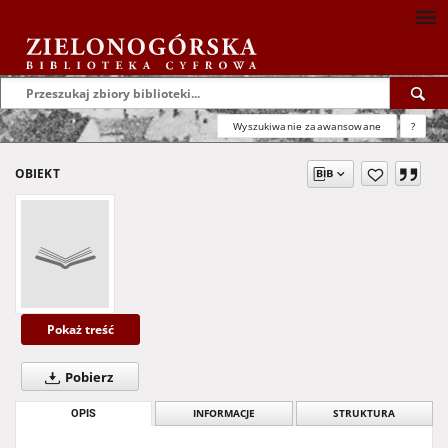
Wyszukiwanie zaawansowane
?
OBIEKT
Pokaż treść
Pobierz
OPIS
INFORMACJE
STRUKTURA