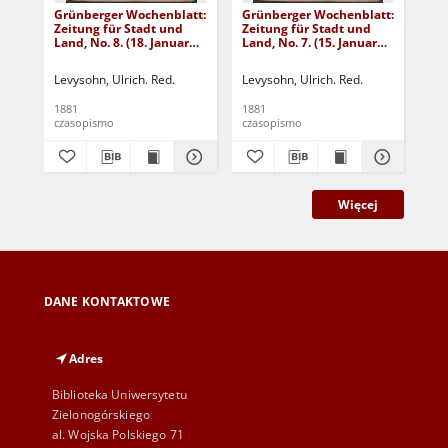
Grünberger Wochenblatt:
Grünberger Wochenblatt:
Gr
Zeitung für Stadt und
Zeitung für Stadt und
Zei
Land, No. 8. (18. Januar
Land, No. 7. (15. Januar
Lan
1881)
1881)
18
Levysohn, Ulrich. Red.
Levysohn, Ulrich. Red.
Lev
1881
1881
188
czasopismo
czasopismo
cza
Więcej
DANE KONTAKTOWE
Adres
Biblioteka Uniwersytetu
Zielonogórskiego
al. Wojska Polskiego 71