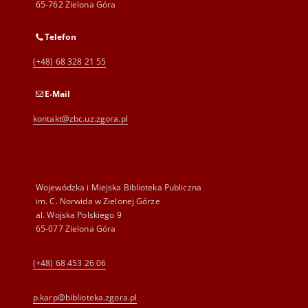
65-762 Zielona Góra
Telefon
(+48) 68 328 21 55
E-Mail
kontakt@zbc.uz.zgora.pl
Wojewódzka i Miejska Biblioteka Publiczna
im. C. Norwida w Zielonej Górze
al. Wojska Polskiego 9
65-077 Zielona Góra
(+48) 68 453 26 06
p.karp@biblioteka.zgora.pl