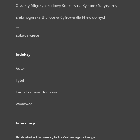
Otwarty Międzynarodowy Konkurs na Rysunek Satyryczny
Zielonogórska Biblioteka Cyfrowa dla Niewidomych
...
Zobacz więcej
Indeksy
Autor
Tytuł
Temat i słowa kluczowe
Wydawca
Informacje
Biblioteka Uniwersytetu Zielonogórskiego