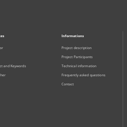
xes
Informations
or
Project description
Project Participants
ct and Keywords
Technical information
sher
Frequently asked questions
Contact