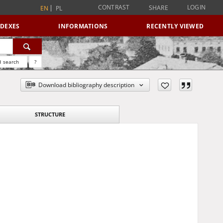
CONTRAST
LOGIN
SHARE
EN
PL
NDEXES
INFORMATIONS
RECENTLY VIEWED
 search
?
Download bibliography description
STRUCTURE