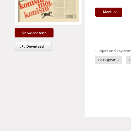
More
Show content
Download
Subject and keyword
czasopismo
k