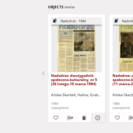
OBJECTS
similar
Nadodrze - 1984
Nadodr
Nadodrze: dwutygodnik
Nadodrze: 
społeczno-kulturalny, nr 5
społeczno-k
(26 lutego-10 marca 1984)
(11 marca-
Ańska-Skarbek, Halina
Grabowska, Lucyna
Ańska-Skarb
Groch
1984
1984
czasopismo
czasopismo