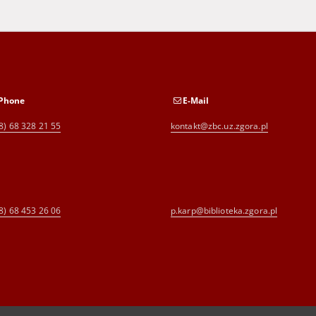
Phone
E-Mail
8) 68 328 21 55
kontakt@zbc.uz.zgora.pl
8) 68 453 26 06
p.karp@biblioteka.zgora.pl