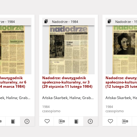
ze - 1984
Nadodrze - 1984
Nadodrze - 1
dwutygodnik
Nadodrze: dwutygodnik
Nadodrze: dwuty
ulturalny, nr 6
społeczno-kulturalny, nr 3
społeczno-kultura
24 marca 1984)
(29 stycznia-11 lutego 1984)
(12 lutego-25 lut
ek, Halina
omalski, Piotr
Grabowska, Lucyna
Hermanowicz, Leszek
Ańska-Skarbek, Halina
Grochomalski, Piotr
Horowicz, Michał
Grabowska, Lucyna
Hermanowicz, Leszek
Koniusz, Janusz (1934-20
Ańska-Skarbek, Ha
Grochomalsk
Horow
1984
1984
czasopismo
czasopismo