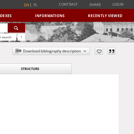
CONTRAST
LOGIN
SHARE
EN
PL
NDEXES
INFORMATIONS
RECENTLY VIEWED
 search
?
Download bibliography description
STRUCTURE