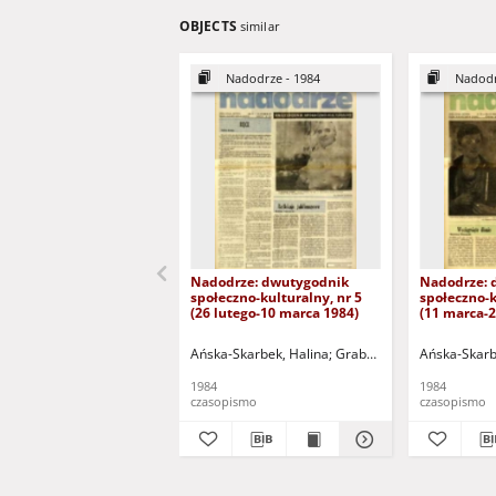
OBJECTS
similar
Nadodrze - 1984
Nadodr
Nadodrze: dwutygodnik
Nadodrze: 
społeczno-kulturalny, nr 5
społeczno-k
(26 lutego-10 marca 1984)
(11 marca-
Ańska-Skarbek, Halina
Grabowska, Lucyna
Ańska-Skarb
Groch
1984
1984
czasopismo
czasopismo