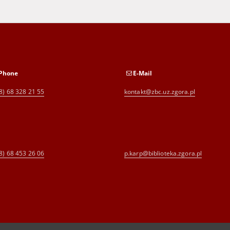
Phone
E-Mail
8) 68 328 21 55
kontakt@zbc.uz.zgora.pl
8) 68 453 26 06
p.karp@biblioteka.zgora.pl