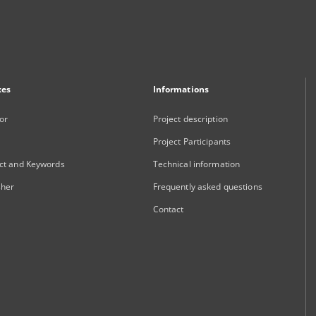
xes
Informations
or
Project description
Project Participants
ct and Keywords
Technical information
sher
Frequently asked questions
Contact