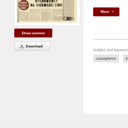
More
Show content
Download
Subject and keyword
czasopismo
k