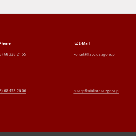
Phone
E-Mail
8) 68 328 21 55
kontakt@zbc.uz.zgora.pl
8) 68 453 26 06
p.karp@biblioteka.zgora.pl