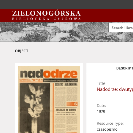
OBJECT
DESCRIPT
Title:
Nadodrze: dwutygo
Date:
1979
Resource Type:
czasopismo