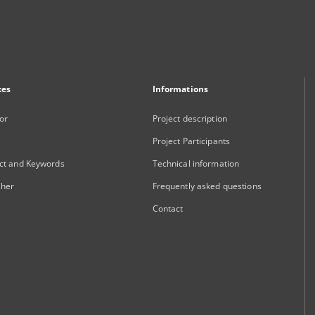
xes
Informations
or
Project description
Project Participants
ct and Keywords
Technical information
sher
Frequently asked questions
Contact