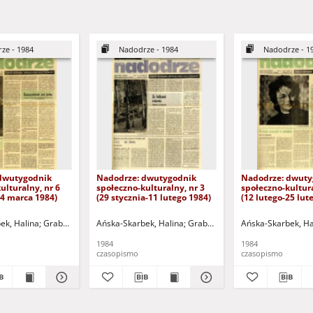
ze - 1984
Nadodrze - 1984
Nadodrze - 1
dwutygodnik
Nadodrze: dwutygodnik
Nadodrze: dwuty
ulturalny, nr 6
społeczno-kulturalny, nr 3
społeczno-kultura
24 marca 1984)
(29 stycznia-11 lutego 1984)
(12 lutego-25 lut
ek, Halina
omalski, Piotr
Grabowska, Lucyna
Hermanowicz, Leszek
Ańska-Skarbek, Halina
Grochomalski, Piotr
Horowicz, Michał
Grabowska, Lucyna
Hermanowicz, Leszek
Koniusz, Janusz (1934-20
Ańska-Skarbek, Ha
Grochomalsk
Horow
1984
1984
czasopismo
czasopismo