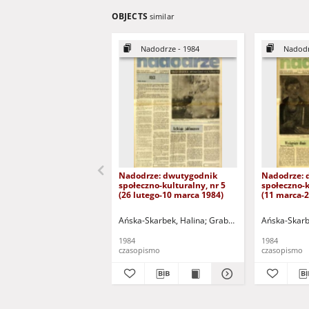
OBJECTS
similar
Nadodrze - 1984
Nadodr
Nadodrze: dwutygodnik
Nadodrze: 
społeczno-kulturalny, nr 5
społeczno-k
(26 lutego-10 marca 1984)
(11 marca-
Ańska-Skarbek, Halina
Grabowska, Lucyna
Ańska-Skarb
Groch
1984
1984
czasopismo
czasopismo