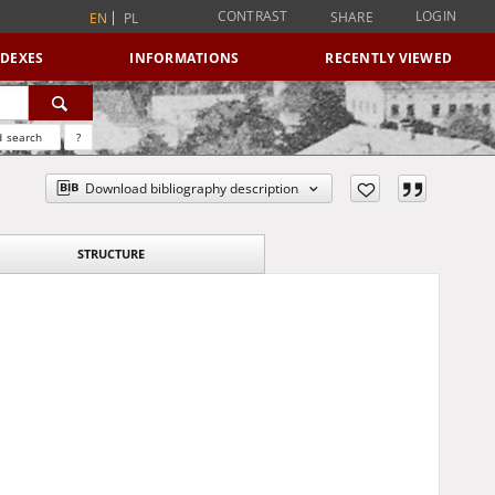
CONTRAST
LOGIN
SHARE
EN
PL
NDEXES
INFORMATIONS
RECENTLY VIEWED
 search
?
Download bibliography description
STRUCTURE