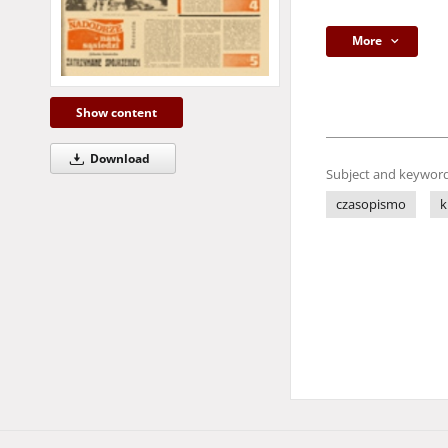
More
Show content
Download
Subject and keyword
czasopismo
k