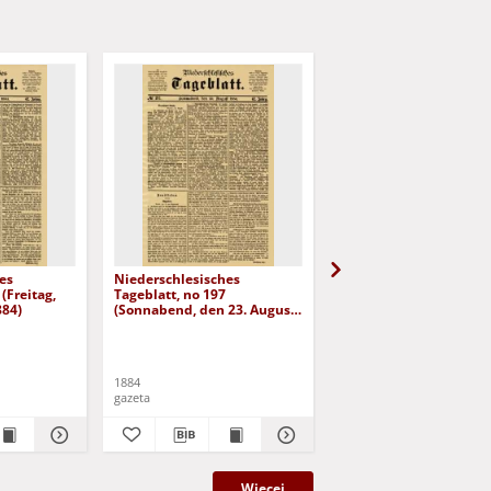
es
Niederschlesisches
Niederschlesisches
(Freitag,
Tageblatt, no 197
Tageblatt, no 182 (Mit
884)
(Sonnabend, den 23. August
den 6. August 1884)
1884)
1884
1884
gazeta
gazeta
Więcej