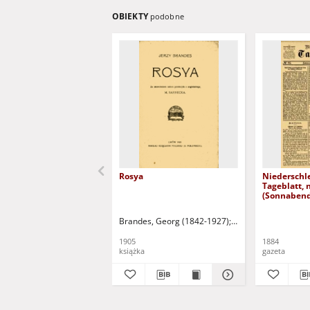
OBIEKTY
podobne
Rosya
Niederschl
Tageblatt, 
(Sonnabend
1884)
Brandes, Georg (1842-1927)
Sarnecka, M. - tł.
1905
1884
książka
gazeta