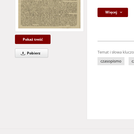
Więcej
Pokaż treść
Temat i słowa klucz
Pobierz
czasopismo
c