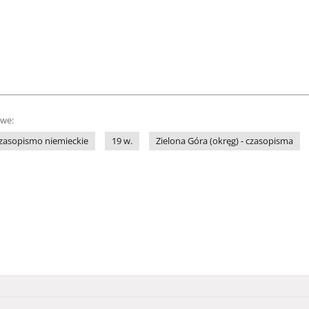
owe:
zasopismo niemieckie
19 w.
Zielona Góra (okręg) - czasopisma