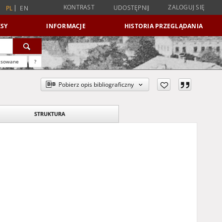
KONTRAST
ZALOGUJ SIĘ
UDOSTĘPNIJ
PL
EN
SY
INFORMACJE
HISTORIA PRZEGLĄDANIA
nsowane
?
Pobierz opis bibliograficzny
STRUKTURA