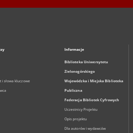
ksy
Informacje
Biblioteka Uniwersytetu
Zielonogórskiego
 i słowa kluczowe
Wojewódzka i Miejska Biblioteka
wca
Publiczna
Federacja Bibliotek Cyfrowych
Uczestnicy Projektu
Opis projektu
Dla autorów i wydawców