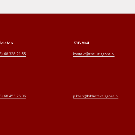
Telefon
E-Mail
8) 68 328 21 55
kontakt@zbc.uz.zgora.pl
8) 68 453 26 06
p.karp@biblioteka.zgora.pl