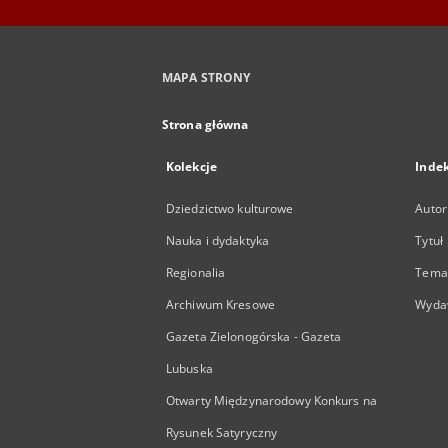
MAPA STRONY
Strona główna
Kolekcje
Inde
Dziedzictwo kulturowe
Autor
Nauka i dydaktyka
Tytuł
Regionalia
Temat
Archiwum Kresowe
Wyda
Gazeta Zielonogórska - Gazeta
Lubuska
Otwarty Międzynarodowy Konkurs na
Rysunek Satyryczny