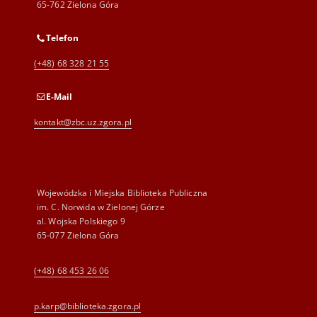
65-762 Zielona Góra
Telefon
(+48) 68 328 21 55
E-Mail
kontakt@zbc.uz.zgora.pl
Wojewódzka i Miejska Biblioteka Publiczna
im. C. Norwida w Zielonej Górze
al. Wojska Polskiego 9
65-077 Zielona Góra
(+48) 68 453 26 06
p.karp@biblioteka.zgora.pl