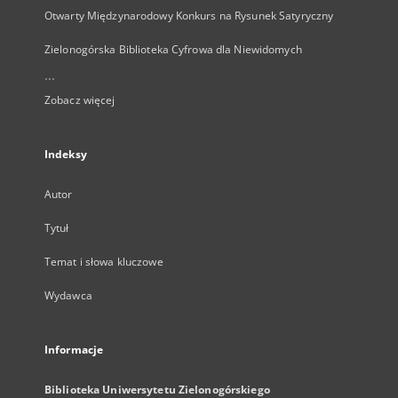
Otwarty Międzynarodowy Konkurs na Rysunek Satyryczny
Zielonogórska Biblioteka Cyfrowa dla Niewidomych
...
Zobacz więcej
Indeksy
Autor
Tytuł
Temat i słowa kluczowe
Wydawca
Informacje
Biblioteka Uniwersytetu Zielonogórskiego