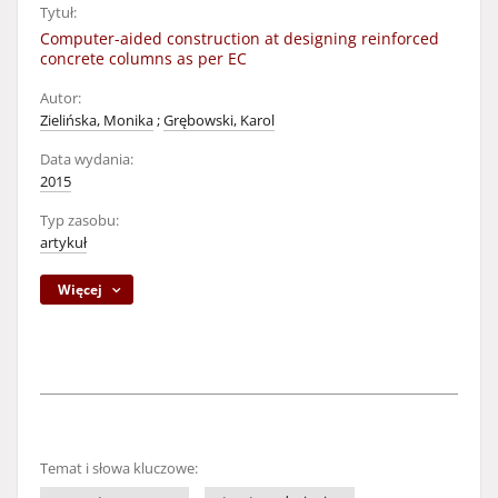
Tytuł:
Computer-aided construction at designing reinforced
concrete columns as per EC
Autor:
Zielińska, Monika
;
Grębowski, Karol
Data wydania:
2015
Typ zasobu:
artykuł
Więcej
Temat i słowa kluczowe: