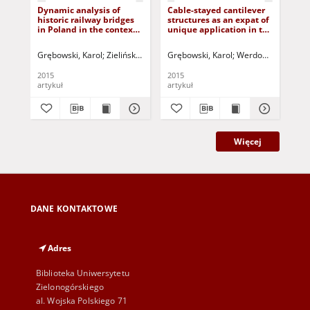
Dynamic analysis of
Cable-stayed cantilever
The
historic railway bridges
structures as an expat of
hig
in Poland in the context
unique application in the
str
of adjusting them to
construction of a
loc
PENDOLINO trains
building located in
of 
Grębowski, Karol
Zielińska, Monika
Grębowski, Karol
Jurczak, Paweł - red.
Werdon, Małgorza
Grę
seismic area - an author`s
project of
2015
2015
201
multifunctional building
artykuł
artykuł
art
in Lisbon, Portugal
Więcej
DANE KONTAKTOWE
Adres
Biblioteka Uniwersytetu
Zielonogórskiego
al. Wojska Polskiego 71