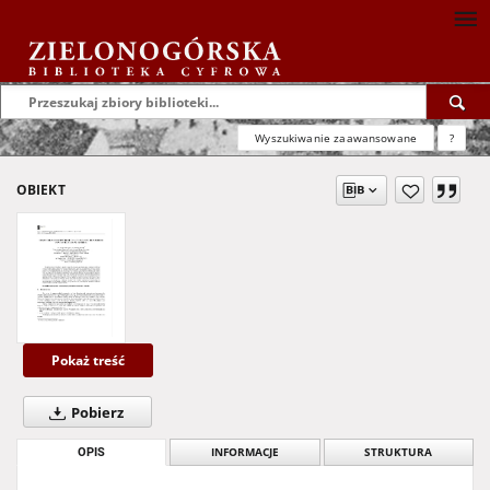
Wyszukiwanie zaawansowane
?
OBIEKT
Pokaż treść
Pobierz
OPIS
INFORMACJE
STRUKTURA